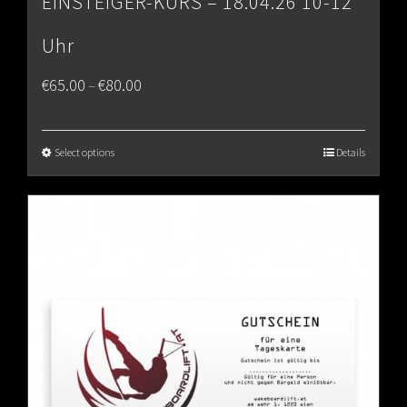
EINSTEIGER-KURS – 18.04.26 10-12
Uhr
Price
€
65.00
€
80.00
–
range:
€65.00
Select options
Details
through
€80.00