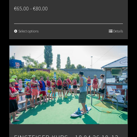
Price
€
65.00
€
80.00
–
range:
€65.00
Select options
Details
through
€80.00