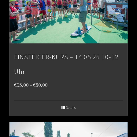
EINSTEIGER-KURS – 14.05.26 10-12
Uhr
Price
€
65.00
€
80.00
–
range:
€65.00
Details
through
€80.00