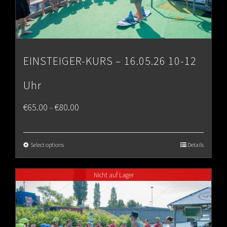
EINSTEIGER-KURS – 16.05.26 10-12
Uhr
Price
€
65.00
€
80.00
–
range:
€65.00
Select options
Details
through
Nicht auf Lager
€80.00