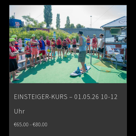
through
€80.00
EINSTEIGER-KURS – 01.05.26 10-12
Uhr
Price
€
65.00
€
80.00
–
range: