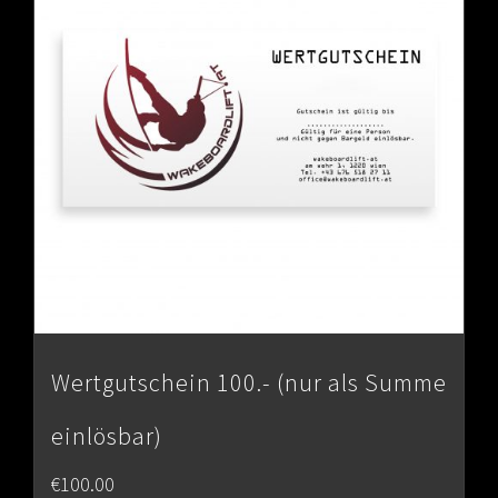
Wertgutschein 100.- (nur als Summe
einlösbar)
€
100.00