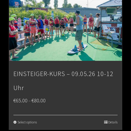
EINSTEIGER-KURS – 09.05.26 10-12
Uhr
Price
€
65.00
€
80.00
–
range:
€65.00
Select options
Details