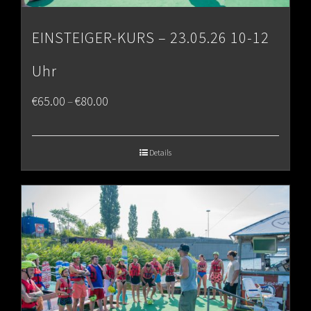
EINSTEIGER-KURS – 23.05.26 10-12
Uhr
Price
€
65.00
€
80.00
–
range:
€65.00
Details
through
€80.00