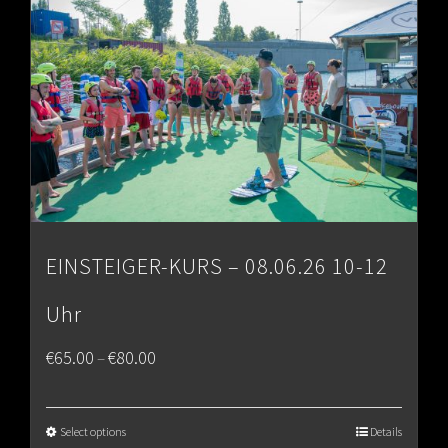
EINSTEIGER-KURS – 08.06.26 10-12
Uhr
Price
€
65.00
€
80.00
–
range:
€65.00
Select options
Details