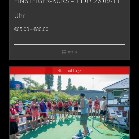
EINSTEIGER-KURS – 11.07.26 09-11
Uhr
Price
€
65.00
€
80.00
–
range:
€65.00
Details
through
Nicht auf Lager
€80.00