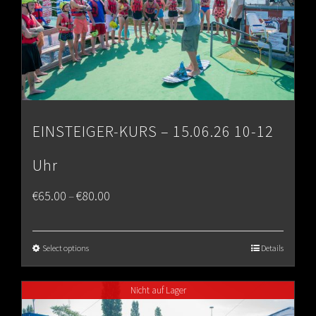
EINSTEIGER-KURS – 15.06.26 10-12
Uhr
Price
€
65.00
€
80.00
–
range:
€65.00
Select options
Details
through
Nicht auf Lager
€80.00