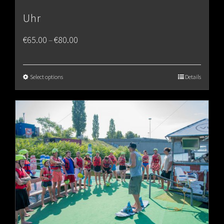
Uhr
Price
€
65.00
€
80.00
–
range:
€65.00
Select options
Details
through
€80.00