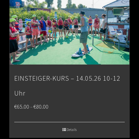
EINSTEIGER-KURS – 14.05.26 10-12
Uhr
Price
€
65.00
€
80.00
–
range:
€65.00
Details