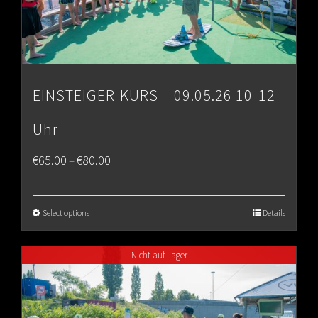
EINSTEIGER-KURS – 09.05.26 10-12
Uhr
Price
€
65.00
€
80.00
–
range:
€65.00
Select options
Details
through
Nicht auf Lager
€80.00