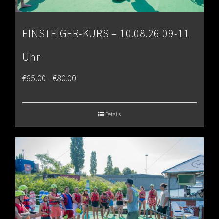
EINSTEIGER-KURS – 10.08.26 09-11
Uhr
Price
€
65.00
€
80.00
–
range:
€65.00
Details
through
€80.00