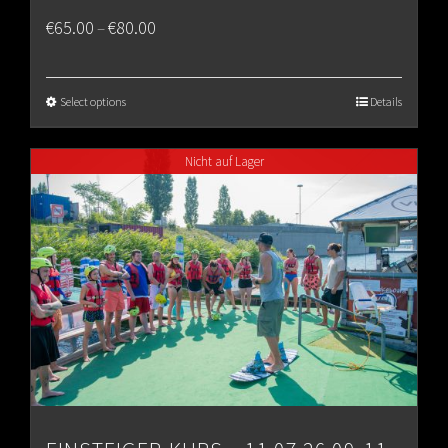
Price
€
65.00
€
80.00
–
range:
€65.00
Select options
Details
through
Nicht auf Lager
€80.00