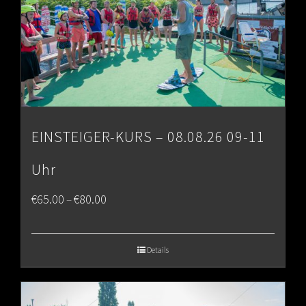
EINSTEIGER-KURS – 08.08.26 09-11
Uhr
Price
€
65.00
€
80.00
–
range:
€65.00
Details
through
€80.00