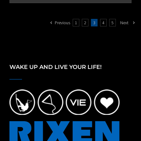
through
€80.00
Previous
1
2
3
4
5
Next
WAKE UP AND LIVE YOUR LIFE!