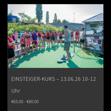
through
€80.00
EINSTEIGER-KURS – 13.06.26 10-12
Uhr
Price
€
65.00
€
80.00
–
range: