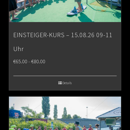
EINSTEIGER-KURS – 15.08.26 09-11
Uhr
Price
€
65.00
€
80.00
–
range:
€65.00
Details
through
€80.00