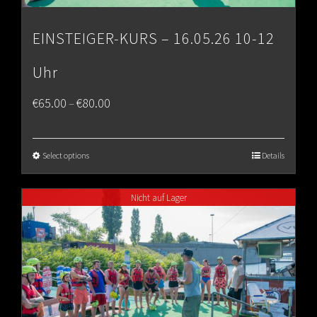
EINSTEIGER-KURS – 16.05.26 10-12
Uhr
Price
€
65.00
€
80.00
–
range:
€65.00
Select options
Details
through
Nicht auf Lager
€80.00