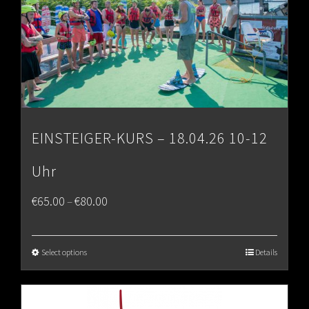
EINSTEIGER-KURS – 18.04.26 10-12
Uhr
Price
€
65.00
€
80.00
–
range:
€65.00
Select options
Details
through
€80.00