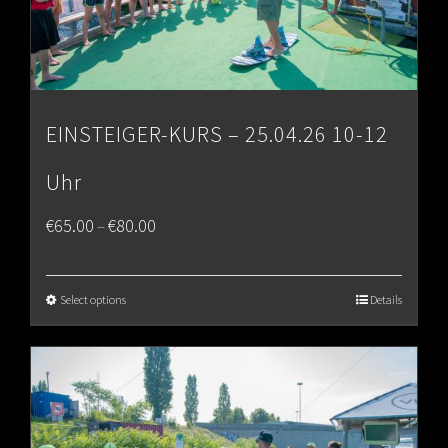
EINSTEIGER-KURS – 25.04.26 10-12
Uhr
Price
€
65.00
€
80.00
–
range:
€65.00
Select options
Details
through
€80.00