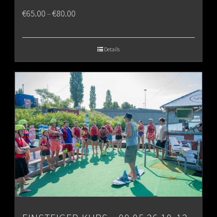
Price
€
65.00
€
80.00
–
range:
€65.00
Details
through
€80.00