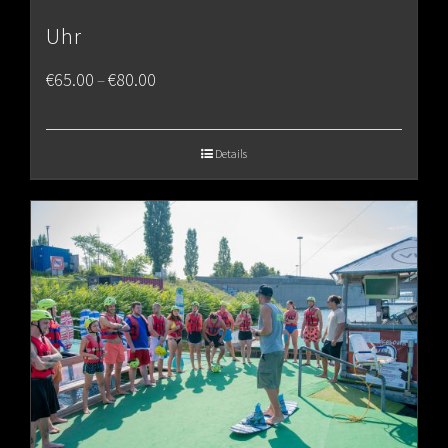
Uhr
Price
€
65.00
€
80.00
–
range:
€65.00
Details
through
€80.00