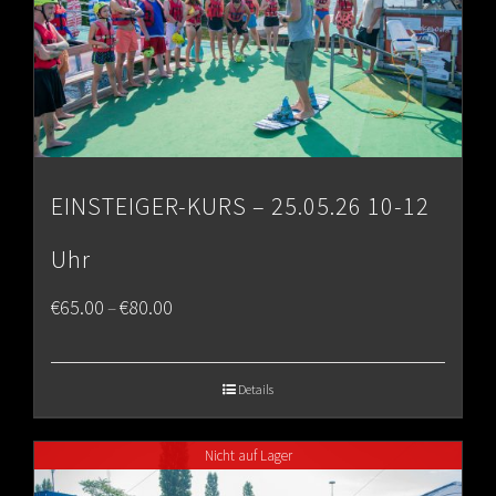
EINSTEIGER-KURS – 25.05.26 10-12
Uhr
Price
€
65.00
€
80.00
–
range:
€65.00
Details
through
Nicht auf Lager
€80.00