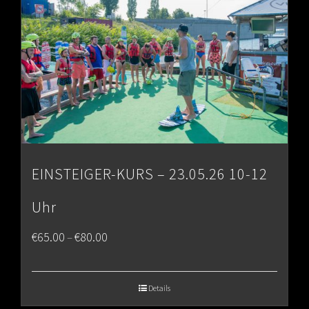
EINSTEIGER-KURS – 23.05.26 10-12
Uhr
Price
€
65.00
€
80.00
–
range:
€65.00
Details