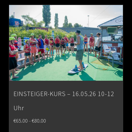
through
€80.00
EINSTEIGER-KURS – 16.05.26 10-12
Uhr
Price
€
65.00
€
80.00
–
range: