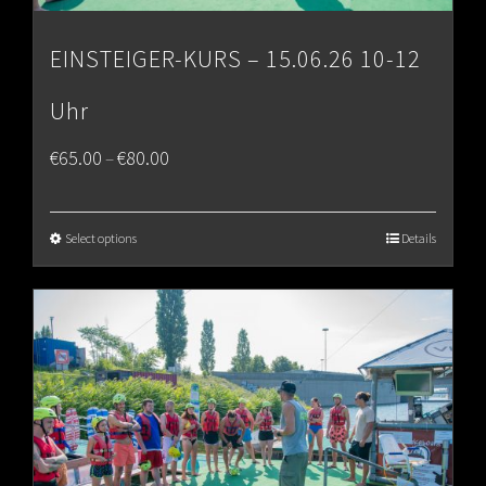
EINSTEIGER-KURS – 15.06.26 10-12
Uhr
Price
€
65.00
€
80.00
–
range:
€65.00
Select options
Details
through
€80.00