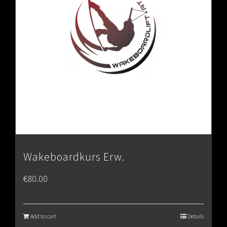
Wakeboardkurs Erw.
€
80.00
Add to cart
Details