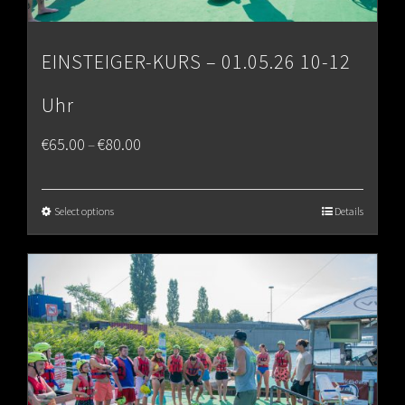
EINSTEIGER-KURS – 01.05.26 10-12
Uhr
Price
€
65.00
€
80.00
–
range:
€65.00
Select options
Details
through
€80.00