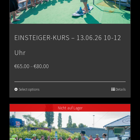
EINSTEIGER-KURS – 13.06.26 10-12
Uhr
Price
€
65.00
€
80.00
–
range:
€65.00
Select options
Details
through
Nicht auf Lager
€80.00