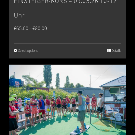
EINSTEIGER-KURS – 09.05.26 10-12
Uhr
Price
€
65.00
€
80.00
–
range:
€65.00
Select options
Details
through
€80.00