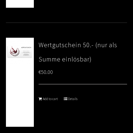
Wertgutschein 50.- (nur als
Summe einlösbar)
€
50.00
Add to cart
Details