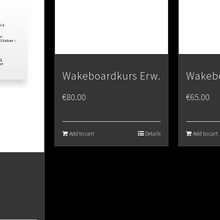
Wakeboardkurs Erw.
Wakebo
€
80.00
€
65.00
Add to cart
Details
Add to cart