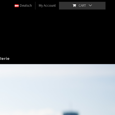
Deutsch
My Account
CART
lerie