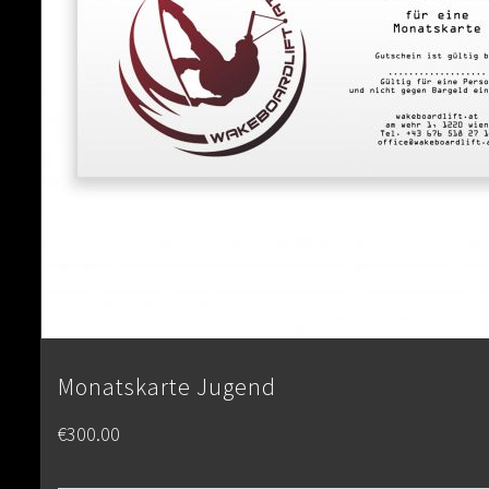
Monatskarte Jugend
€
300.00