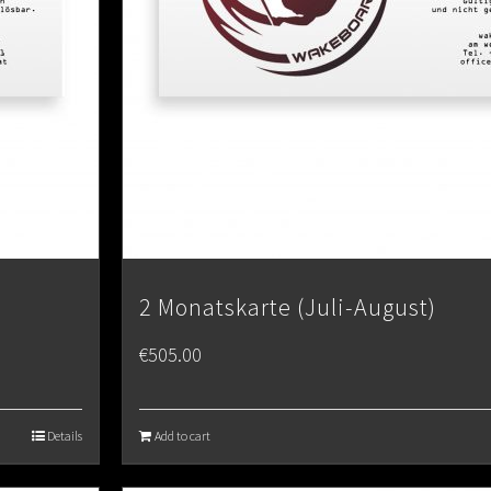
2 Monatskarte (Juli-August)
€
505.00
Details
Add to cart