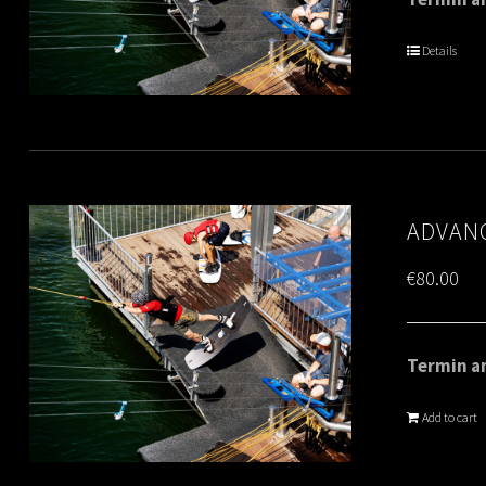
Details
ADVANC
€
80.00
Termin am
Add to cart