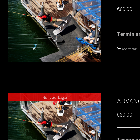
€
80.00
Termin am
Add to cart
Nicht auf Lager
ADVANC
€
80.00
Termin am