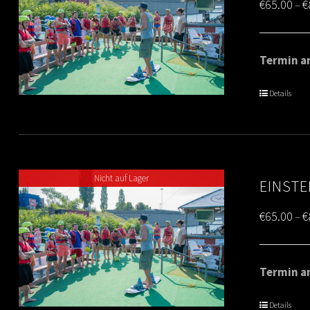
€
65.00
€
–
Termin am
Details
Nicht auf Lager
EINSTE
€
65.00
€
–
Termin am
Details