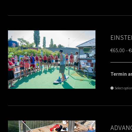
EINSTE
€
65.00
€
–
Termin am
Select optio
ADVANC