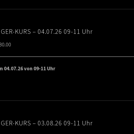
IGER-KURS – 04.07.26 09-11 Uhr
Price
80.00
range:
€65.00
 04.07.26 von 09-11 Uhr
through
€80.00
IGER-KURS – 03.08.26 09-11 Uhr