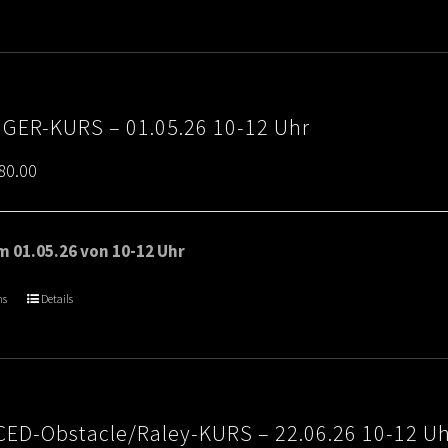
€80.00
IGER-KURS – 01.05.26 10-12 Uhr
Price
80.00
range:
€65.00
 01.05.26 von 10-12 Uhr
through
ns
Details
€80.00
ED-Obstacle/Raley-KURS – 22.06.26 10-12 U