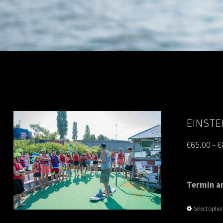
EINSTE
€
65.00
€
–
Termin am
Select optio