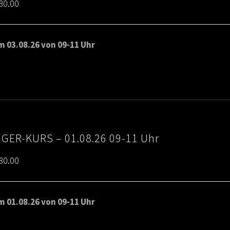
Price
80.00
range:
€65.00
 03.08.26 von 09-11 Uhr
through
€80.00
IGER-KURS – 01.08.26 09-11 Uhr
Price
80.00
range:
€65.00
 01.08.26 von 09-11 Uhr
through