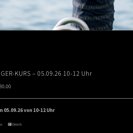
IGER-KURS – 05.09.26 10-12 Uhr
Price
80.00
range:
€65.00
 05.09.26 von 10-12 Uhr
through
ns
Details
€80.00