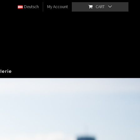
Deutsch
My Account
CART
lerie