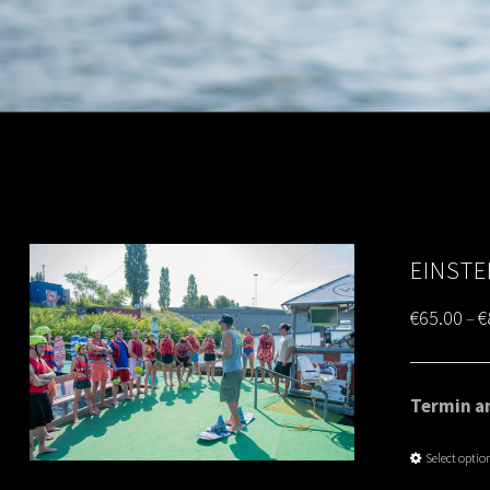
EINSTE
€
65.00
€
–
Termin am
Select optio