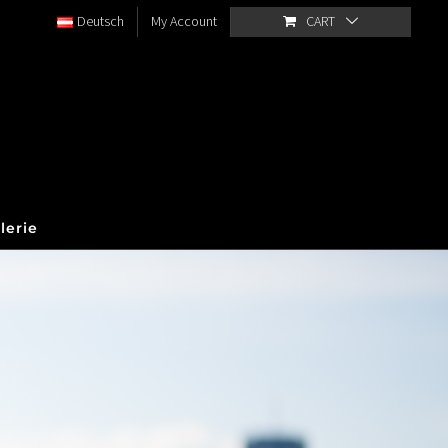
Deutsch
My Account
CART
lerie