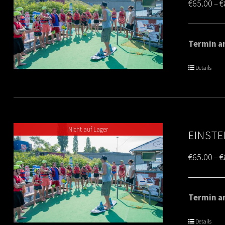
€
65.00
€
–
Termin am
Details
Nicht auf Lager
EINSTE
€
65.00
€
–
Termin am
Details