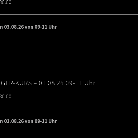
Price
80.00
range:
€65.00
 03.08.26 von 09-11 Uhr
through
€80.00
IGER-KURS – 01.08.26 09-11 Uhr
Price
80.00
range:
€65.00
 01.08.26 von 09-11 Uhr
through