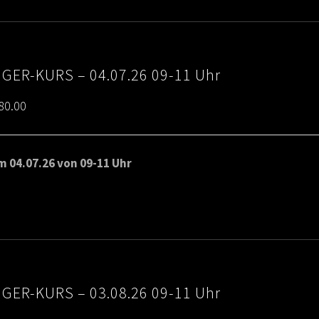
IGER-KURS – 04.07.26 09-11 Uhr
Price
80.00
range:
€65.00
 04.07.26 von 09-11 Uhr
through
€80.00
IGER-KURS – 03.08.26 09-11 Uhr