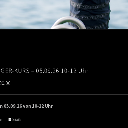
IGER-KURS – 05.09.26 10-12 Uhr
Price
80.00
range:
€65.00
 05.09.26 von 10-12 Uhr
through
ns
Details
€80.00