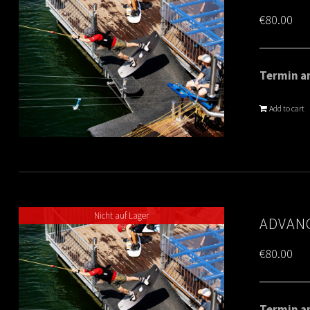
€
80.00
Termin am
Add to cart
Nicht auf Lager
ADVANC
€
80.00
Termin am