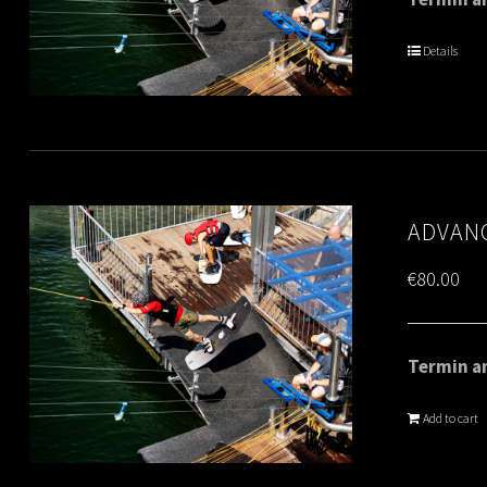
Details
ADVANC
€
80.00
Termin am
Add to cart