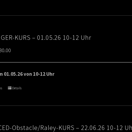
€80.00
IGER-KURS – 01.05.26 10-12 Uhr
Price
80.00
range:
€65.00
 01.05.26 von 10-12 Uhr
through
ns
Details
€80.00
ED-Obstacle/Raley-KURS – 22.06.26 10-12 U