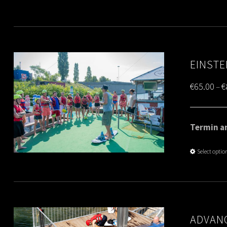
EINSTE
€
65.00
€
–
Termin am
Select optio
ADVANC