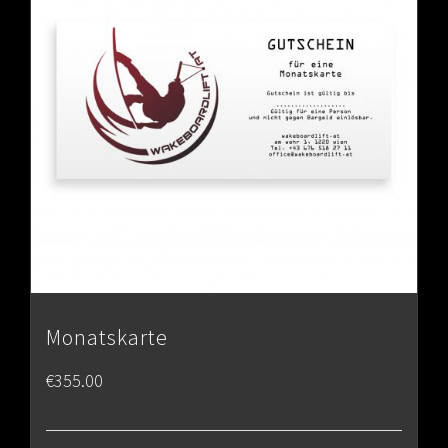
Monatskarte
€
355.00