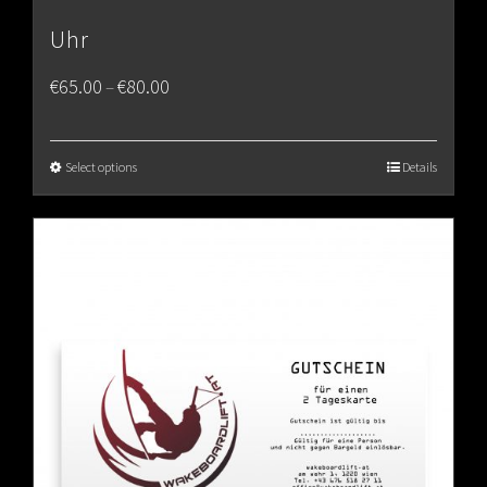
Uhr
Price
€
65.00
€
80.00
–
range:
€65.00
Select options
Details
through
€80.00