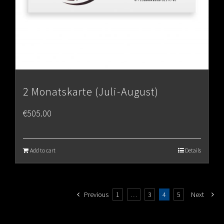
2 Monatskarte (Juli-August)
€
505.00
Add to cart
Details
Previous
1
…
3
4
5
Next