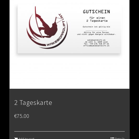
2 Tageskarte
€
75.00
Add to cart
Details