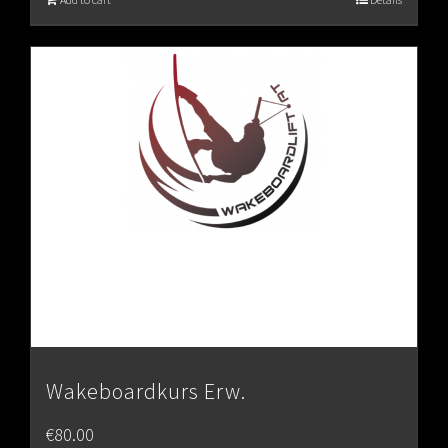
Wakeboardkurs Erw.
€
80.00