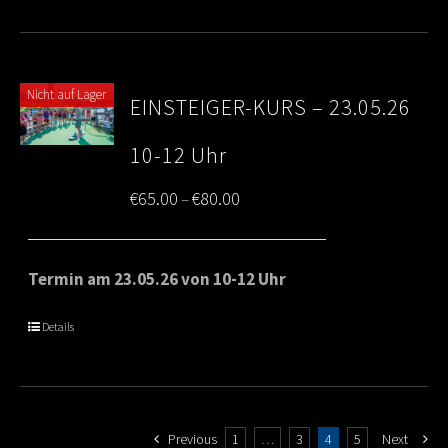
Nicht auf Lager
EINSTEIGER-KURS – 23.05.26
10-12 Uhr
Price
€
65.00
€
80.00
–
range:
€65.00
Termin am 23.05.26 von 10-12 Uhr
through
Details
€80.00
Previous
1
…
3
4
5
Next