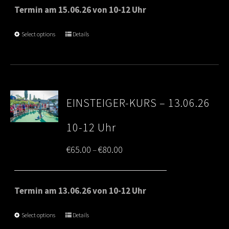
€65.00
Termin am 15.06.26 von 10-12 Uhr
through
Select options
Details
€80.00
EINSTEIGER-KURS – 13.06.26
10-12 Uhr
Price
€
65.00
€
80.00
–
range:
€65.00
Termin am 13.06.26 von 10-12 Uhr
through
Select options
Details
€80.00