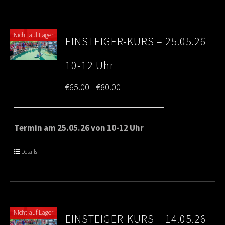
Nicht auf Lager
EINSTEIGER-KURS – 25.05.26
10-12 Uhr
Price
€
65.00
€
80.00
–
range:
€65.00
Termin am 25.05.26 von 10-12 Uhr
through
Details
€80.00
Nicht auf Lager
EINSTEIGER-KURS – 14.05.26