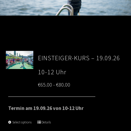
EINSTEIGER-KURS – 19.09.26
10-12 Uhr
Price
€
65.00
€
80.00
–
range:
€65.00
Termin am 19.09.26 von 10-12 Uhr
through
Select options
Details
€80.00