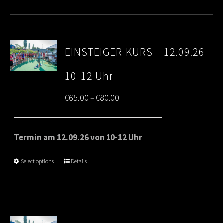
EINSTEIGER-KURS – 12.09.26
10-12 Uhr
Price
€
65.00
€
80.00
–
range:
€65.00
Termin am 12.09.26 von 10-12 Uhr
through
Select options
Details
€80.00