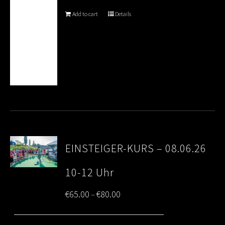
Add to cart
Details
EINSTEIGER-KURS – 08.06.26
10-12 Uhr
Price
€
65.00
€
80.00
–
range: