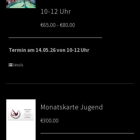
10-12 Uhr
Price
€
65.00
€
80.00
–
range:
€65.00
Termin am 14.05.26 von 10-12 Uhr
through
Details
€80.00
Monatskarte Jugend
€
300.00