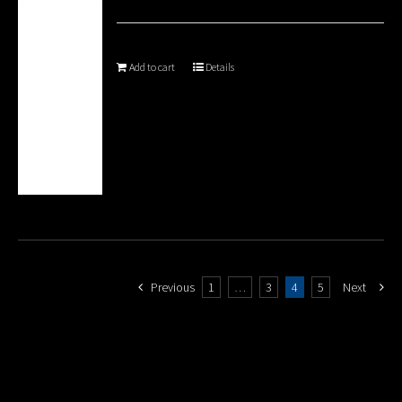
Add to cart
Details
Previous
1
…
3
4
5
Next