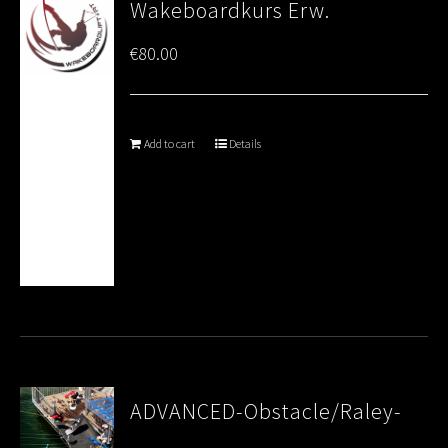
Wakeboardkurs Erw.
€
80.00
Add to cart
Details
ADVANCED-Obstacle/Raley-