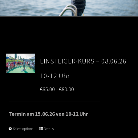
EINSTEIGER-KURS – 08.06.26
10-12 Uhr
Price
€
65.00
€
80.00
–
range:
€65.00
Termin am 15.06.26 von 10-12 Uhr
through
Select options
Details
€80.00