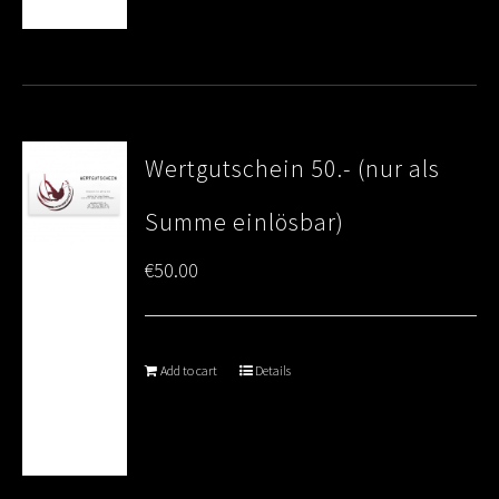
Wertgutschein 50.- (nur als
Summe einlösbar)
€
50.00
Add to cart
Details