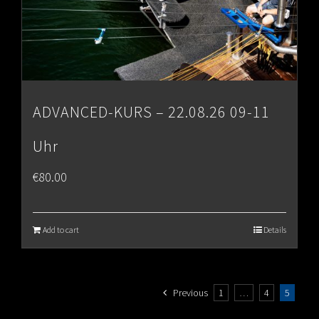
ADVANCED-KURS – 22.08.26 09-11
Uhr
€
80.00
Add to cart
Details
Previous
1
…
4
5