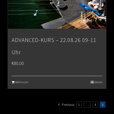
ADVANCED-KURS – 22.08.26 09-11
Uhr
€
80.00
Add to cart
Details
Previous
1
…
4
5