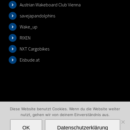
Austrian Wakeboard Club Vienna
savejapandolphins
Wake_up
RIXEN
NXT Cargobikes
Eisbude.at
Diese Website benutzt Cookies. Wenn du die Website weiter
©2025 Wakeboardlift Wien | All Rights Reserved |
nutzt, gehen wir von deinem Einverständnis aus.
Impressum
|
Datenschutzbelehrung
|
AGB
|
OK
Datenschutzerklärung