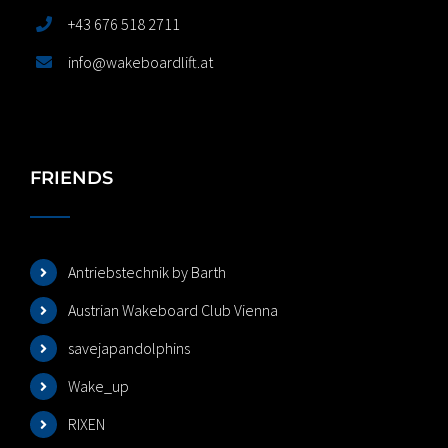
+43 676 518 2711
info@wakeboardlift.at
FRIENDS
Antriebstechnik by Barth
Austrian Wakeboard Club Vienna
savejapandolphins
Wake_up
RIXEN