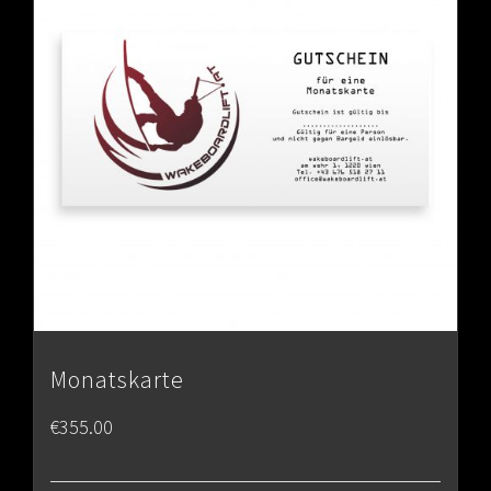
Monatskarte
€
355.00