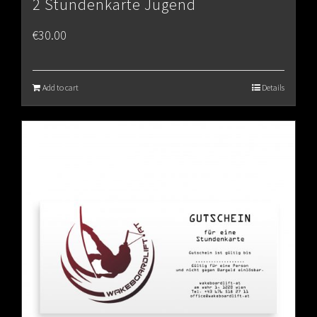
2 Stundenkarte Jugend
€
30.00
Add to cart
Details