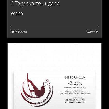
2 Tageskarte Jugend
€
66.00
Add to cart
Details