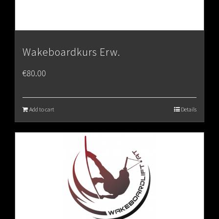
Wakeboardkurs Erw.
€
80.00
Add to cart
Details