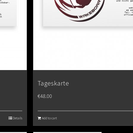
Tageskarte
€
48.00
Details
Add to cart