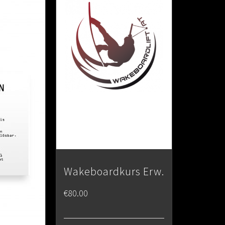
Wakeboardkurs Erw.
€
80.00