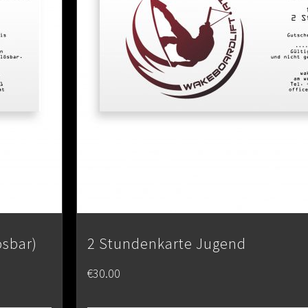
ösbar)
2 Stundenkarte Jugend
€
30.00