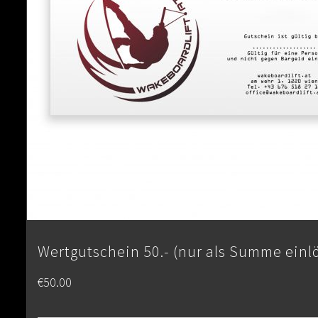
Wertgutschein 50.- (nur als Summe einl
€
50.00