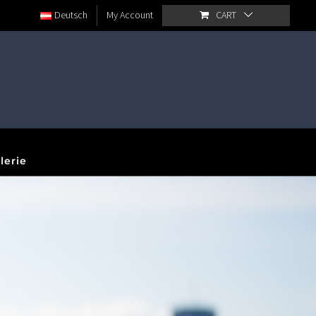
Deutsch
My Account
CART
lerie