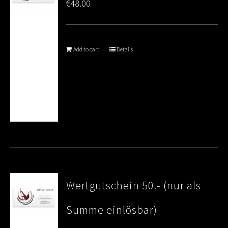
€
48.00
Add to cart
Details
Wertgutschein 50.- (nur als
Summe einlösbar)