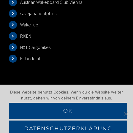
Austrian Wakeboard Club Vienna
savejapandolphins
Wake_up
RIXEN
NXT Cargobikes
Eisbude.at
Diese Website benutzt Cookies. Wenn du die Website weiter
nutzt, gehen wir von deinem Einverständnis aus.
OK
©2025 Wakeboardlift Wien | All Rights Reserved |
Impressum
|
Datenschutzbelehrung
|
AGB
|
DATENSCHUTZERKLÄRUNG
Benutzungsbedingungen