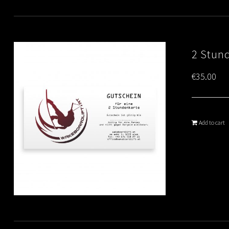
2 Stun
€
35.00
Add to cart