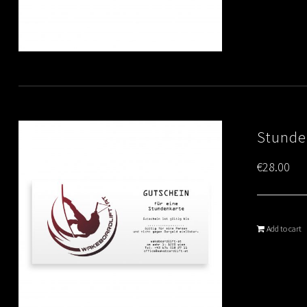
Stunde
€
28.00
Add to cart