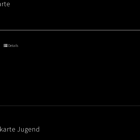
arte
Details
skarte Jugend