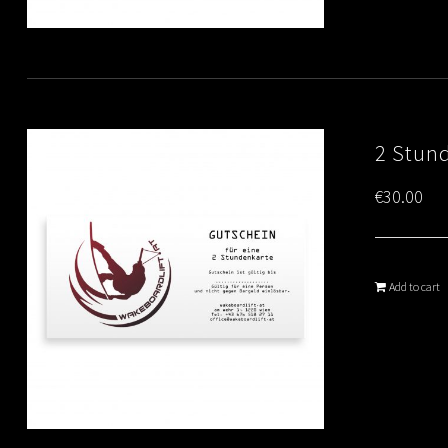
2 Stun
€
30.00
Add to cart