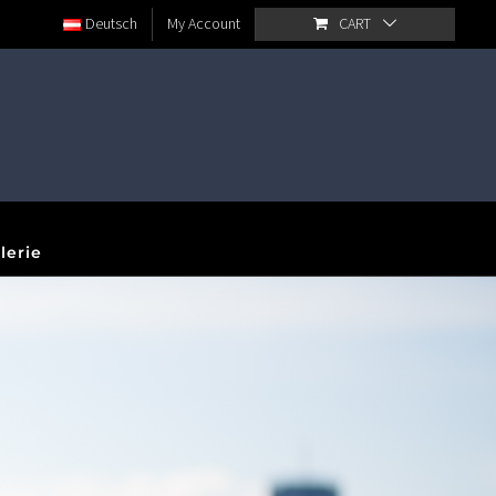
Deutsch
My Account
CART
lerie