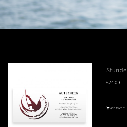
Stunde
€
24.00
Add to cart