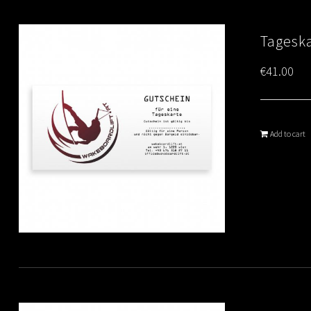
Tagesk
€
41.00
Add to cart