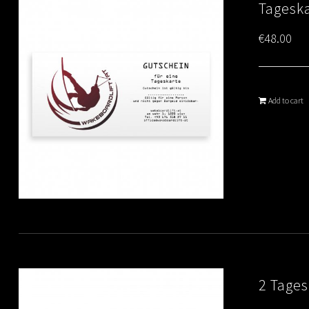
Tagesk
€
48.00
Add to cart
2 Tage