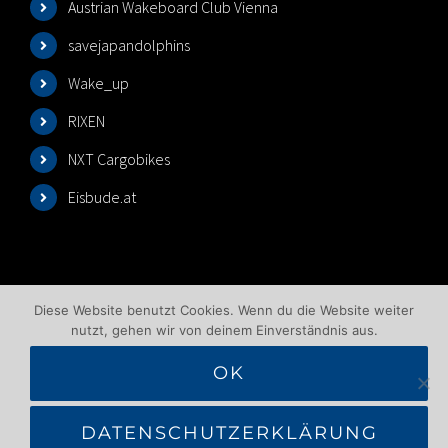
Austrian Wakeboard Club Vienna
savejapandolphins
Wake_up
RIXEN
NXT Cargobikes
Eisbude.at
Diese Website benutzt Cookies. Wenn du die Website weiter
nutzt, gehen wir von deinem Einverständnis aus.
OK
©2025 Wakeboardlift Wien | All Rights Reserved |
Impressum
|
Datenschutzbelehrung
|
AGB
|
DATENSCHUTZERKLÄRUNG
Benutzungsbedingungen