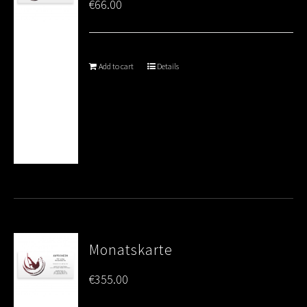
€
66.00
Add to cart
Details
Monatskarte
€
355.00