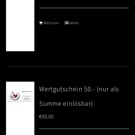
Add to cart
Details
Wertgutschein 50.- (nur als
Summe einlösbar)
€
50.00