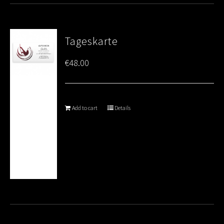
Tageskarte
€
48.00
Add to cart
Details