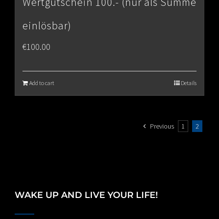
Wertgutschein 100.- (nur als Summe
einlösbar)
€
100.00
Add to cart
Details
Previous
1
2
WAKE UP AND LIVE YOUR LIFE!