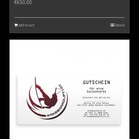
€
650.00
Add to cart
Details