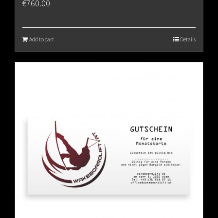
€
760.00
Add to cart
Details