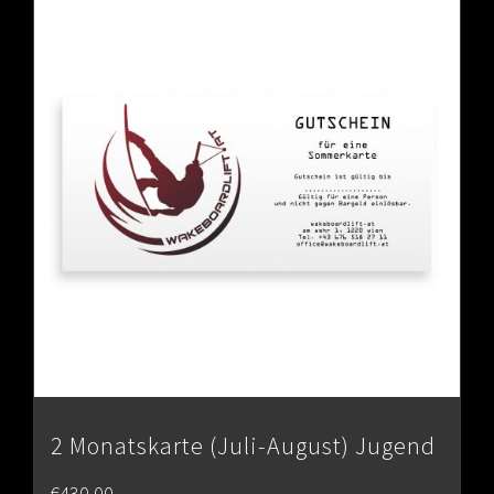
2 Monatskarte (Juli-August) Jugend
€
430.00