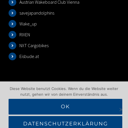
Austrian Wakeboard Club Vienna
savejapandolphins
Wake_up
RIXEN
NXT Cargobikes
Eisbude.at
Diese Website benutzt Cookies. Wenn du die Website weiter
nutzt, gehen wir von deinem Einverständnis aus.
OK
©2025 Wakeboardlift Wien | All Rights Reserved |
Impressum
|
Datenschutzbelehrung
|
AGB
|
DATENSCHUTZERKLÄRUNG
Benutzungsbedingungen