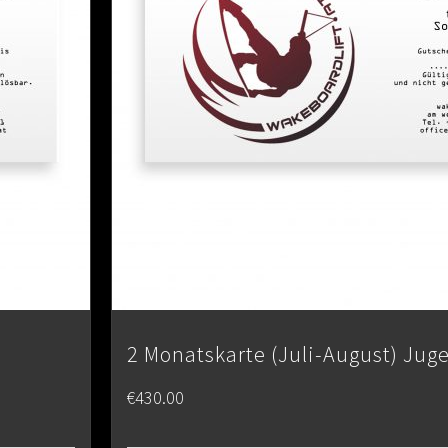
2 Monatskarte (Juli-August) Jug
€
430.00