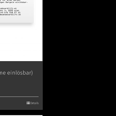
me einlösbar)
Details