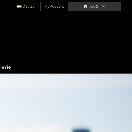
Deutsch
My Account
CART
lerie