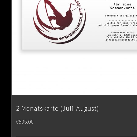
2 Monatskarte (Juli-August)
€
505.00