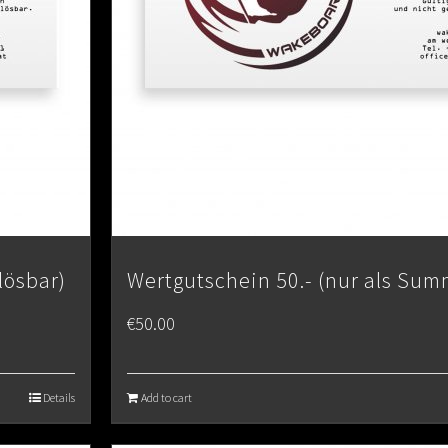
lösbar)
Wertgutschein 50.- (nur als Sum
€
50.00
Details
Add to cart