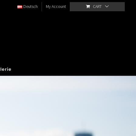
Deutsch
My Account
CART
lerie