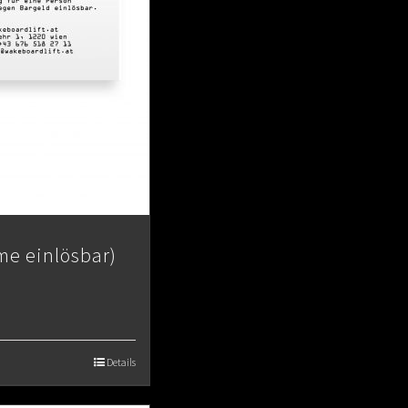
me einlösbar)
Details