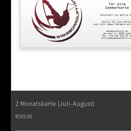
2 Monatskarte (Juli-August)
€
505.00