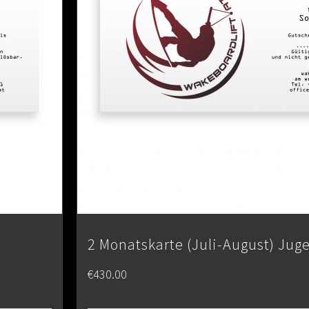
2 Monatskarte (Juli-August) Jug
€
430.00