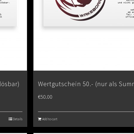
lösbar)
Wertgutschein 50.- (nur als Sum
€
50.00
Details
Add to cart