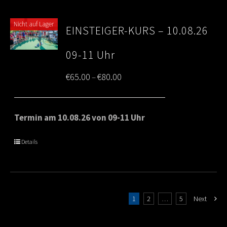
Nicht auf Lager
EINSTEIGER-KURS – 10.08.26
09-11 Uhr
Price
€
65.00
€
80.00
–
range:
€65.00
Termin am 10.08.26 von 09-11 Uhr
through
Details
€80.00
1
2
…
5
Next