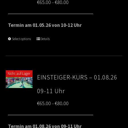
Price
€
65.00
€
80.00
–
range:
€65.00
Termin am 01.05.26 von 10-12 Uhr
through
Select options
Details
€80.00
Nicht auf Lager
EINSTEIGER-KURS – 01.08.26
09-11 Uhr
Price
€
65.00
€
80.00
–
range:
€65.00
Termin am 01.08.26 von 09-11 Uhr