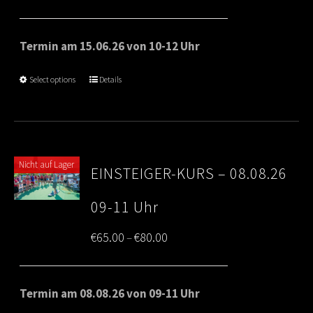
range:
€65.00
Termin am 15.06.26 von 10-12 Uhr
through
Select options
Details
€80.00
Nicht auf Lager
EINSTEIGER-KURS – 08.08.26
09-11 Uhr
Price
€
65.00
€
80.00
–
range:
€65.00
Termin am 08.08.26 von 09-11 Uhr