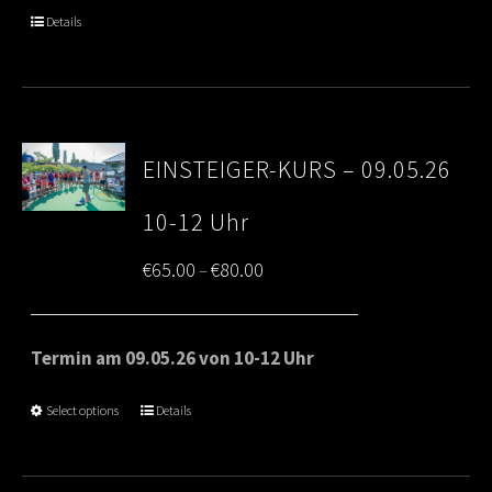
through
Details
€80.00
EINSTEIGER-KURS – 09.05.26
10-12 Uhr
Price
€
65.00
€
80.00
–
range:
€65.00
Termin am 09.05.26 von 10-12 Uhr
through
Select options
Details
€80.00