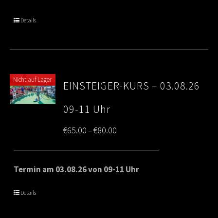
through
Details
€80.00
Nicht auf Lager
EINSTEIGER-KURS – 03.08.26
09-11 Uhr
Price
€
65.00
€
80.00
–
range:
€65.00
Termin am 03.08.26 von 09-11 Uhr
through
Details
€80.00