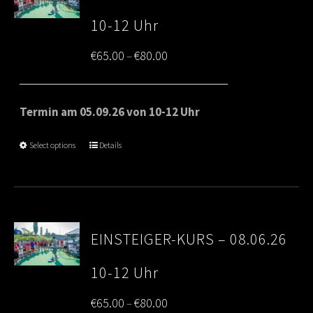
10-12 Uhr
Price
€
65.00
€
80.00
–
range:
€65.00
Termin am 05.09.26 von 10-12 Uhr
through
Select options
Details
€80.00
EINSTEIGER-KURS – 08.06.26
10-12 Uhr
Price
€
65.00
€
80.00
–