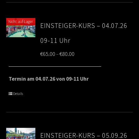
Nicht auf Lager
EINSTEIGER-KURS – 04.07.26
09-11 Uhr
Price
€
65.00
€
80.00
–
range:
€65.00
Termin am 04.07.26 von 09-11 Uhr
through
Details
€80.00
EINSTEIGER-KURS – 05.09.26