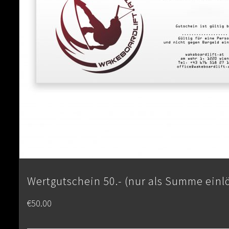
Wertgutschein 50.- (nur als Summe einl
€
50.00