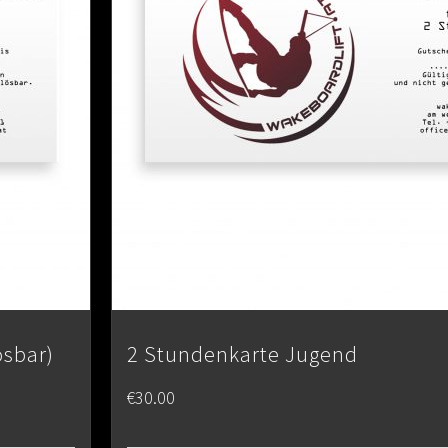
ösbar)
2 Stundenkarte Jugend
€
30.00