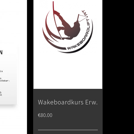
Wakeboardkurs Erw.
€
80.00