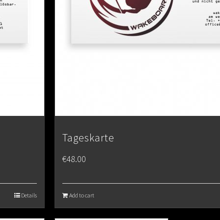
Tageskarte
€
48.00
Details
Add to cart