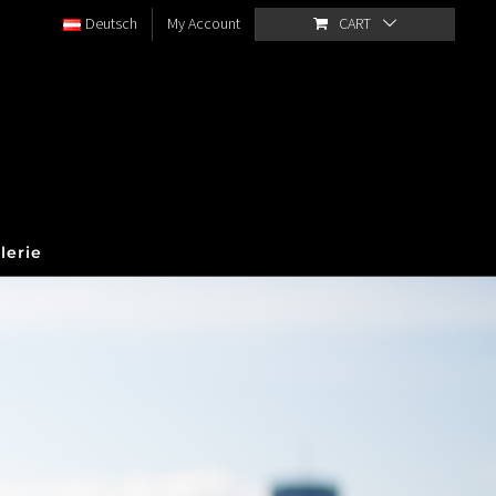
Deutsch
My Account
CART
lerie