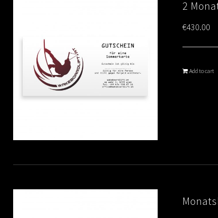
2 Monat
€
430.00
Add to cart
Monats