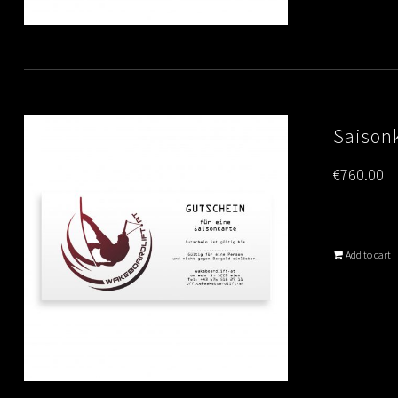
Saison
€
760.00
Add to cart