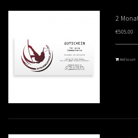
2 Monat
€
505.00
Add to cart