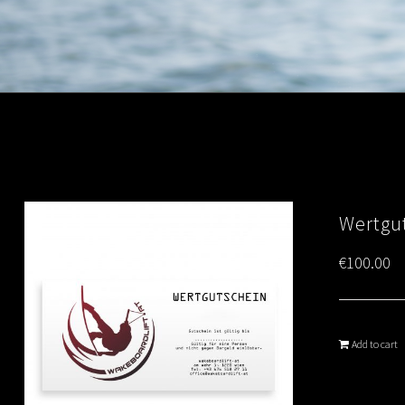
Wertgut
€
100.00
Add to cart