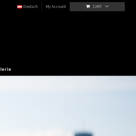
Deutsch
My Account
CART
lerie