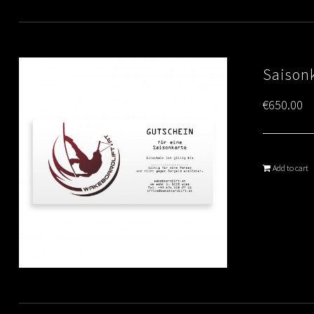
Saison
€
650.00
Add to cart