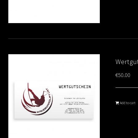
Wertgut
€
50.00
Add to cart