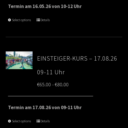
€65.00
Termin am 16.05.26 von 10-12 Uhr
through
Select options
Details
€80.00
EINSTEIGER-KURS – 17.08.26
09-11 Uhr
Price
€
65.00
€
80.00
–
range:
€65.00
Termin am 17.08.26 von 09-11 Uhr
through
Select options
Details
€80.00