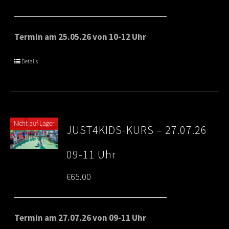
range:
€65.00
Termin am 25.05.26 von 10-12 Uhr
through
Details
€80.00
Nicht auf Lager
JUST4KIDS-KURS – 27.07.26
09-11 Uhr
€
65.00
Termin am 27.07.26 von 09-11 Uhr