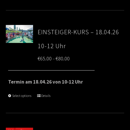
EINSTEIGER-KURS – 18.04.26
10-12 Uhr
Price
€
65.00
€
80.00
–
range:
€65.00
Termin am 18.04.26 von 10-12 Uhr
through
Select options
Details
€80.00