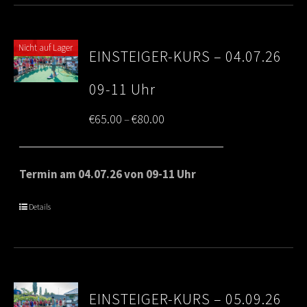
Nicht auf Lager
EINSTEIGER-KURS – 04.07.26
09-11 Uhr
Price
€
65.00
€
80.00
–
range:
€65.00
Termin am 04.07.26 von 09-11 Uhr
through
Details
€80.00
EINSTEIGER-KURS – 05.09.26