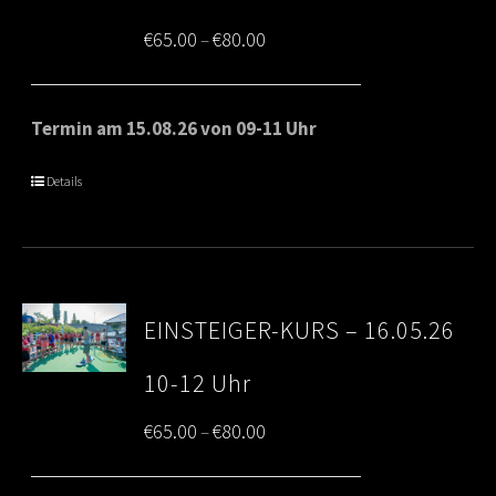
Price
€
65.00
€
80.00
–
range:
€65.00
Termin am 15.08.26 von 09-11 Uhr
through
Details
€80.00
EINSTEIGER-KURS – 16.05.26
10-12 Uhr
Price
€
65.00
€
80.00
–
range: