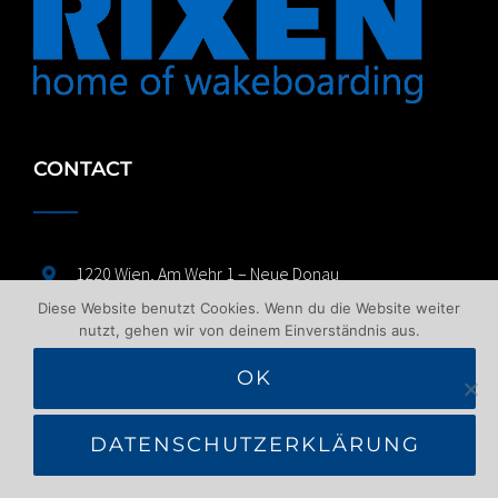
CONTACT
1220 Wien, Am Wehr 1 – Neue Donau
Diese Website benutzt Cookies. Wenn du die Website weiter
+43 676 518 2711
nutzt, gehen wir von deinem Einverständnis aus.
info@wakeboardlift.at
OK
DATENSCHUTZERKLÄRUNG
KONTAKT INFORMATIONEN