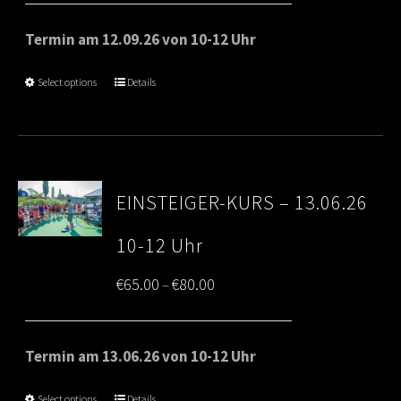
€65.00
Termin am 12.09.26 von 10-12 Uhr
through
Select options
Details
€80.00
EINSTEIGER-KURS – 13.06.26
10-12 Uhr
Price
€
65.00
€
80.00
–
range:
€65.00
Termin am 13.06.26 von 10-12 Uhr
through
Select options
Details