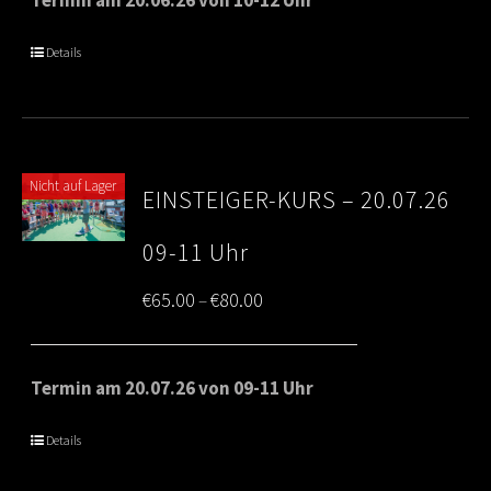
through
Details
€80.00
Nicht auf Lager
EINSTEIGER-KURS – 20.07.26
09-11 Uhr
Price
€
65.00
€
80.00
–
range:
€65.00
Termin am 20.07.26 von 09-11 Uhr
through
Details
€80.00