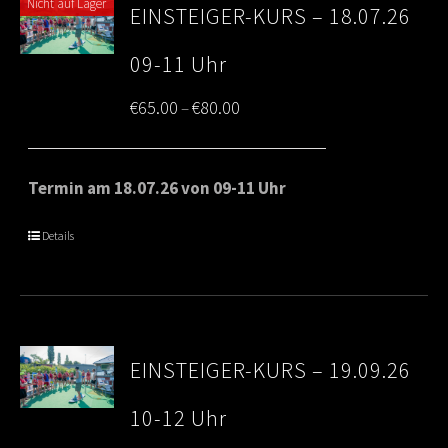
Nicht auf Lager
EINSTEIGER-KURS – 18.07.26
09-11 Uhr
Price
€
65.00
€
80.00
–
range:
€65.00
Termin am 18.07.26 von 09-11 Uhr
through
Details
€80.00
EINSTEIGER-KURS – 19.09.26
10-12 Uhr