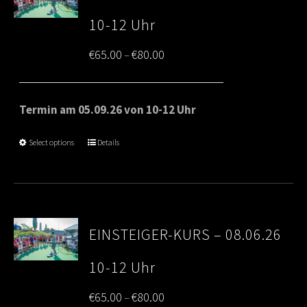
10-12 Uhr
Price
€
65.00
€
80.00
–
range:
€65.00
Termin am 05.09.26 von 10-12 Uhr
through
Select options
Details
€80.00
EINSTEIGER-KURS – 08.06.26
10-12 Uhr
Price
€
65.00
€
80.00
–