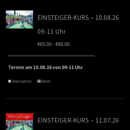
EINSTEIGER-KURS – 10.08.26
09-11 Uhr
Price
€
65.00
€
80.00
–
range:
€65.00
Termin am 10.08.26 von 09-11 Uhr
through
Select options
Details
€80.00
Nicht auf Lager
EINSTEIGER-KURS – 11.07.26