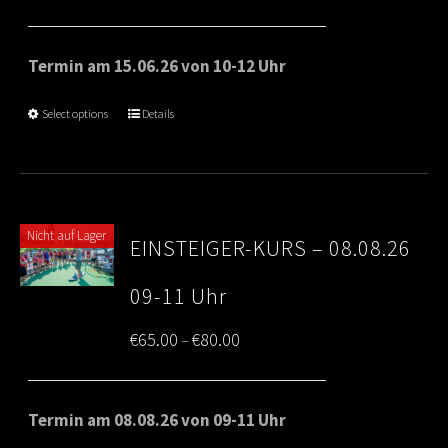
range:
€65.00
Termin am 15.06.26 von 10-12 Uhr
through
Select options
Details
€80.00
Nicht auf Lager
EINSTEIGER-KURS – 08.08.26
09-11 Uhr
Price
€
65.00
€
80.00
–
range:
€65.00
Termin am 08.08.26 von 09-11 Uhr