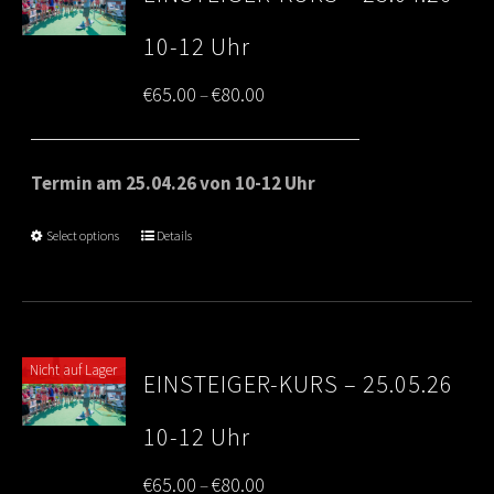
10-12 Uhr
Price
€
65.00
€
80.00
–
range:
€65.00
Termin am 25.04.26 von 10-12 Uhr
through
Select options
Details
€80.00
Nicht auf Lager
EINSTEIGER-KURS – 25.05.26
10-12 Uhr
Price
€
65.00
€
80.00
–