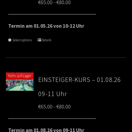
Price
€
65.00
€
80.00
–
range:
€65.00
Termin am 01.05.26 von 10-12 Uhr
through
Select options
Details
€80.00
Nicht auf Lager
EINSTEIGER-KURS – 01.08.26
09-11 Uhr
Price
€
65.00
€
80.00
–
range:
€65.00
Termin am 01.08.26 von 09-11 Uhr