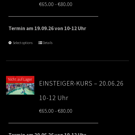
Price
€
65.00
€
80.00
–
range:
€65.00
Termin am 19.09.26 von 10-12 Uhr
through
Select options
Details
€80.00
Nicht auf Lager
EINSTEIGER-KURS – 20.06.26
10-12 Uhr
Price
€
65.00
€
80.00
–
range:
€65.00
Termin am 20.06.26 von 10-12 Uhr