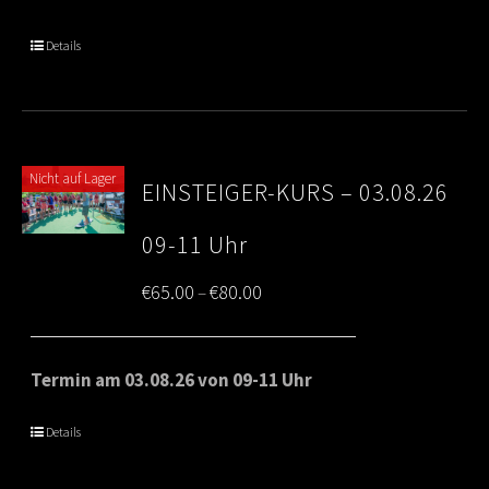
through
Details
€80.00
Nicht auf Lager
EINSTEIGER-KURS – 03.08.26
09-11 Uhr
Price
€
65.00
€
80.00
–
range:
€65.00
Termin am 03.08.26 von 09-11 Uhr
through
Details
€80.00