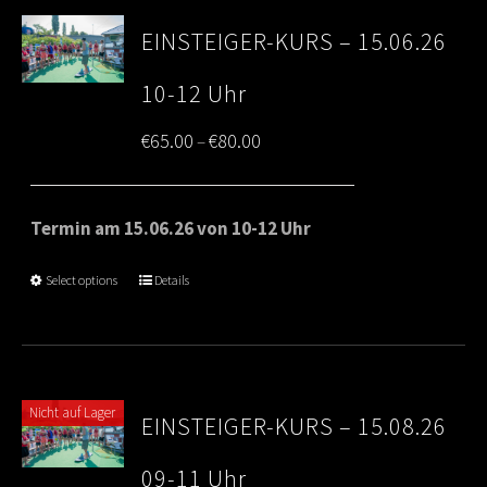
EINSTEIGER-KURS – 15.06.26
10-12 Uhr
Price
€
65.00
€
80.00
–
range:
€65.00
Termin am 15.06.26 von 10-12 Uhr
through
Select options
Details
€80.00
Nicht auf Lager
EINSTEIGER-KURS – 15.08.26
09-11 Uhr