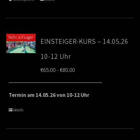
€80.00
Nicht auf Lager
EINSTEIGER-KURS – 14.05.26
10-12 Uhr
Price
€
65.00
€
80.00
–
range:
€65.00
Termin am 14.05.26 von 10-12 Uhr
through
Details
€80.00