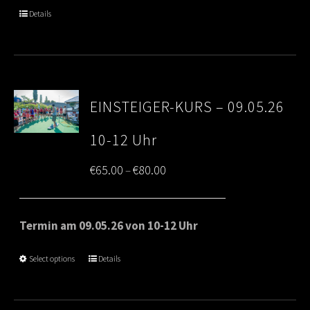
through
Details
€80.00
EINSTEIGER-KURS – 09.05.26
10-12 Uhr
Price
€
65.00
€
80.00
–
range:
€65.00
Termin am 09.05.26 von 10-12 Uhr
through
Select options
Details
€80.00