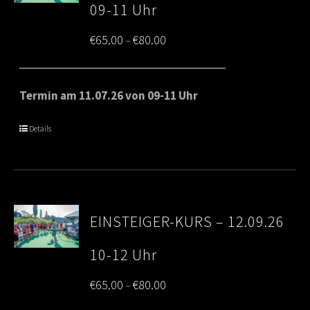
09-11 Uhr
Price
€
65.00
€
80.00
–
range:
€65.00
Termin am 11.07.26 von 09-11 Uhr
through
Details
€80.00
EINSTEIGER-KURS – 12.09.26
10-12 Uhr
Price
€
65.00
€
80.00
–
range: