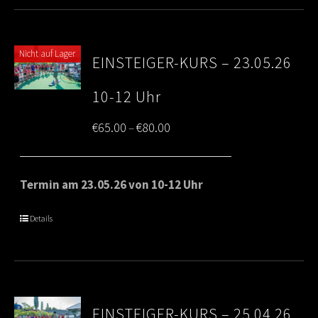
Nicht auf Lager
EINSTEIGER-KURS – 23.05.26
10-12 Uhr
Price
€
65.00
€
80.00
–
range:
€65.00
Termin am 23.05.26 von 10-12 Uhr
through
Details
€80.00
EINSTEIGER-KURS – 25.04.26