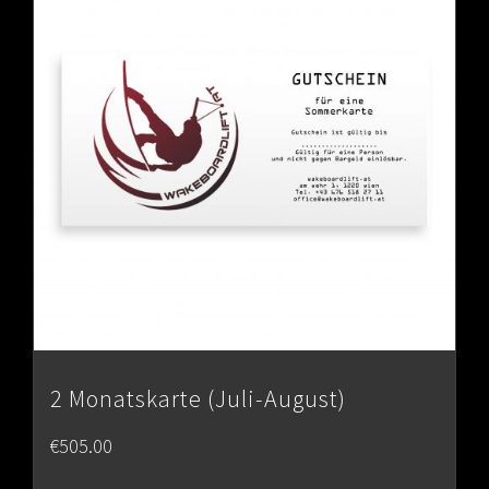
2 Monatskarte (Juli-August)
€
505.00