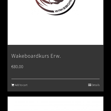
Wakeboardkurs Erw.
€
80.00
Add to cart
Details