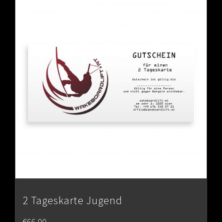
2 Tageskarte Jugend
€
66.00