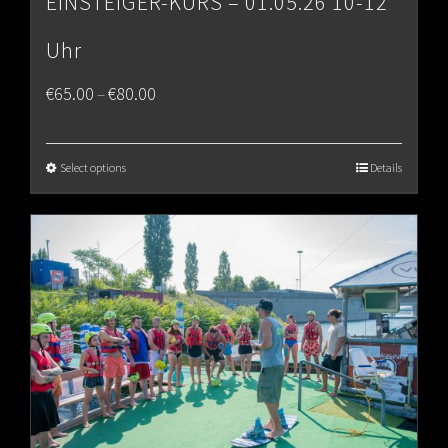
EINSTEIGER-KURS – 01.05.26 10-12
Uhr
Price
€
65.00
€
80.00
–
range:
€65.00
Select options
Details
through
€80.00