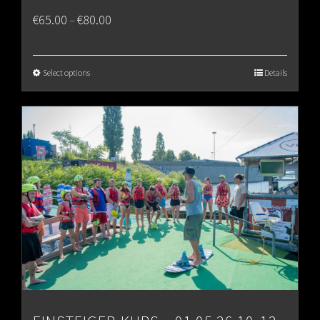
Price
€
65.00
€
80.00
–
range:
€65.00
Select options
Details
through
€80.00