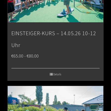
EINSTEIGER-KURS – 14.05.26 10-12
Uhr
Price
€
65.00
€
80.00
–
range:
€65.00
Details
through
€80.00