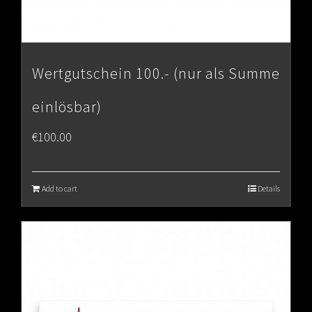
Wertgutschein 100.- (nur als Summe
einlösbar)
€
100.00
Add to cart
Details