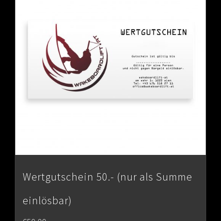
Wertgutschein 50.- (nur als Summe
einlösbar)