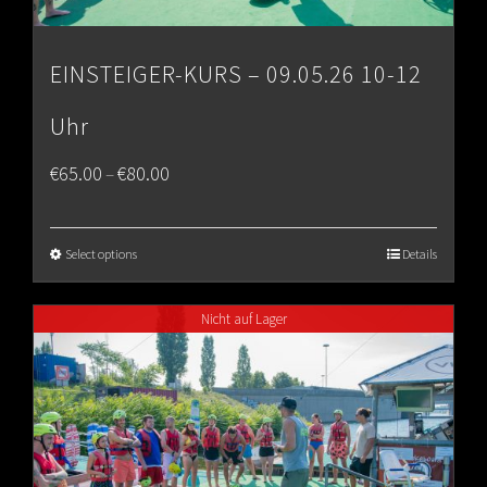
EINSTEIGER-KURS – 09.05.26 10-12
Uhr
Price
€
65.00
€
80.00
–
range:
€65.00
Select options
Details
through
Nicht auf Lager
€80.00