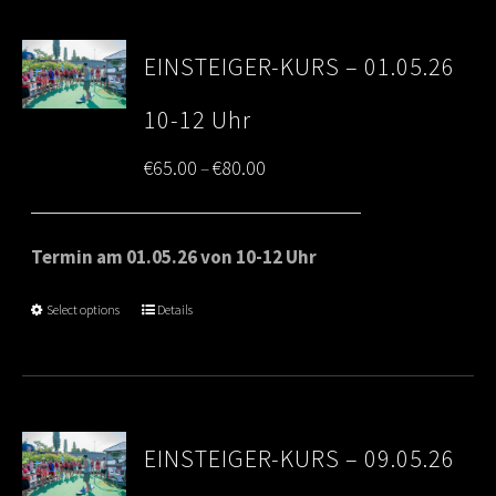
EINSTEIGER-KURS – 01.05.26
10-12 Uhr
Price
€
65.00
€
80.00
–
range:
€65.00
Termin am 01.05.26 von 10-12 Uhr
through
Select options
Details
€80.00
EINSTEIGER-KURS – 09.05.26