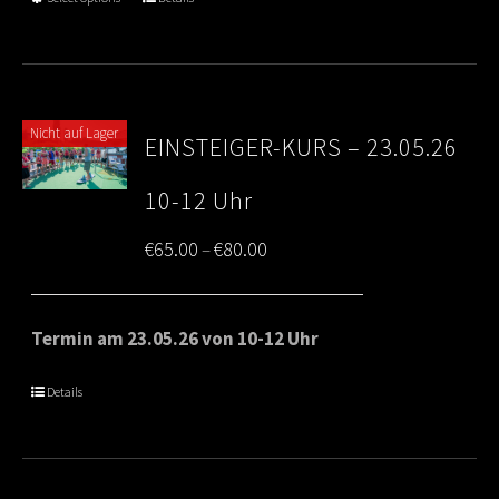
€80.00
Nicht auf Lager
EINSTEIGER-KURS – 23.05.26
10-12 Uhr
Price
€
65.00
€
80.00
–
range:
€65.00
Termin am 23.05.26 von 10-12 Uhr
through
Details
€80.00