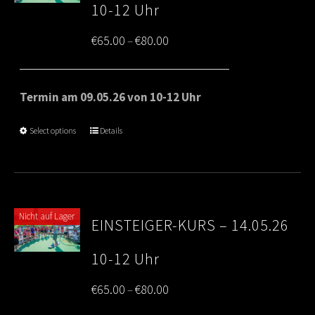
10-12 Uhr
Price
€
65.00
€
80.00
–
range:
€65.00
Termin am 09.05.26 von 10-12 Uhr
through
Select options
Details
€80.00
Nicht auf Lager
EINSTEIGER-KURS – 14.05.26
10-12 Uhr
Price
€
65.00
€
80.00
–
range: