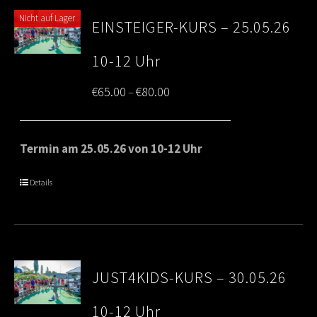
Nicht auf Lager
EINSTEIGER-KURS – 25.05.26
10-12 Uhr
Price
€
65.00
€
80.00
–
range:
€65.00
Termin am 25.05.26 von 10-12 Uhr
through
Details
€80.00
JUST4KIDS-KURS – 30.05.26
10-12 Uhr