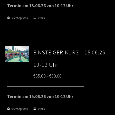
€65.00
Termin am 13.06.26 von 10-12 Uhr
through
Select options
Details
€80.00
EINSTEIGER-KURS – 15.06.26
10-12 Uhr
Price
€
65.00
€
80.00
–
range:
€65.00
Termin am 15.06.26 von 10-12 Uhr
through
Select options
Details
€80.00