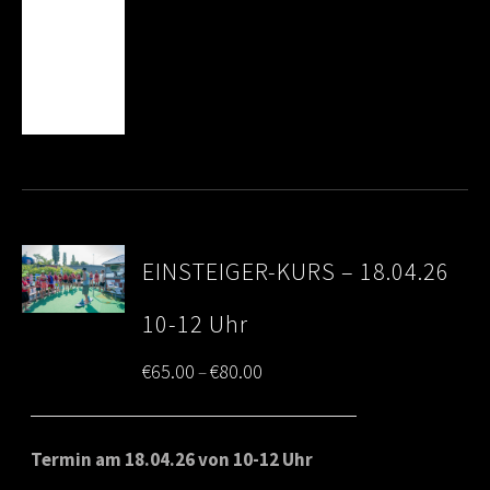
EINSTEIGER-KURS – 18.04.26
10-12 Uhr
Price
€
65.00
€
80.00
–
range:
€65.00
Termin am 18.04.26 von 10-12 Uhr