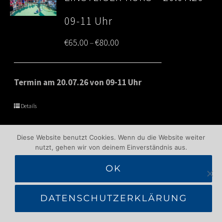
09-11 Uhr
Price
€
65.00
€
80.00
–
range:
€65.00
Termin am 20.07.26 von 09-11 Uhr
through
Details
€80.00
Diese Website benutzt Cookies. Wenn du die Website weiter
nutzt, gehen wir von deinem Einverständnis aus.
1
2
Next
OK
DATENSCHUTZERKLÄRUNG