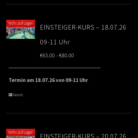
Nicht auf Lager
EINSTEIGER-KURS – 18.07.26
09-11 Uhr
Price
€
65.00
€
80.00
–
range:
€65.00
Termin am 18.07.26 von 09-11 Uhr
through
Details
€80.00
Nicht auf Lager
EINSTEIGER-KURS – 20.07.26