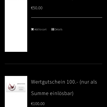
€
50.00
Add to cart
Details
Wertgutschein 100.- (nur als
Summe einlösbar)
€
100.00