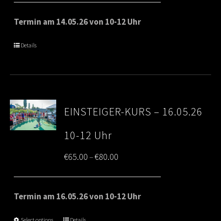
€65.00
Termin am 14.05.26 von 10-12 Uhr
through
Details
€80.00
EINSTEIGER-KURS – 16.05.26
10-12 Uhr
Price
€
65.00
€
80.00
–
range:
€65.00
Termin am 16.05.26 von 10-12 Uhr
through
Select options
Details