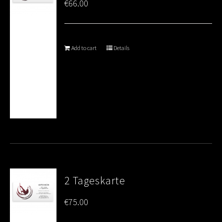
€
66.00
Add to cart
Details
2 Tageskarte
€
75.00