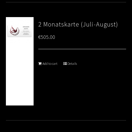
2 Monatskarte (Juli-August)
€
505.00
Add to cart
Details