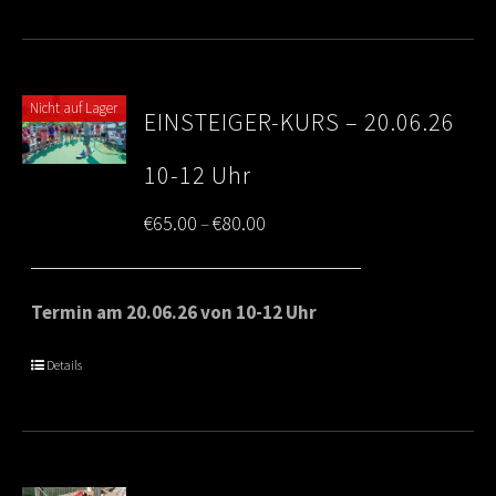
Nicht auf Lager
EINSTEIGER-KURS – 20.06.26
10-12 Uhr
Price
€
65.00
€
80.00
–
range:
€65.00
Termin am 20.06.26 von 10-12 Uhr
through
Details
€80.00