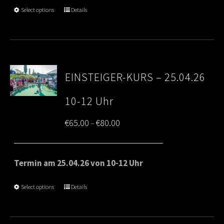
through
Select options
Details
€80.00
EINSTEIGER-KURS – 25.04.26
10-12 Uhr
Price
€
65.00
€
80.00
–
range:
€65.00
Termin am 25.04.26 von 10-12 Uhr
through
Select options
Details
€80.00