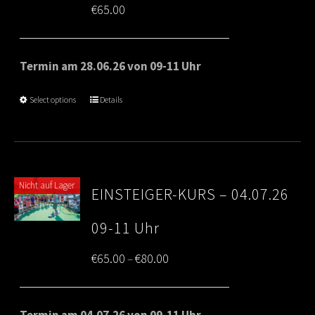
€
65.00
Termin am 28.06.26 von 09-11 Uhr
Select options
Details
Nicht auf Lager
EINSTEIGER-KURS – 04.07.26
09-11 Uhr
Price
€
65.00
€
80.00
–
range:
€65.00
Termin am 04.07.26 von 09-11 Uhr