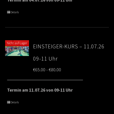
through
Details
€80.00
Nicht auf Lager
EINSTEIGER-KURS – 11.07.26
09-11 Uhr
Price
€
65.00
€
80.00
–
range:
€65.00
Termin am 11.07.26 von 09-11 Uhr
through
Details
€80.00