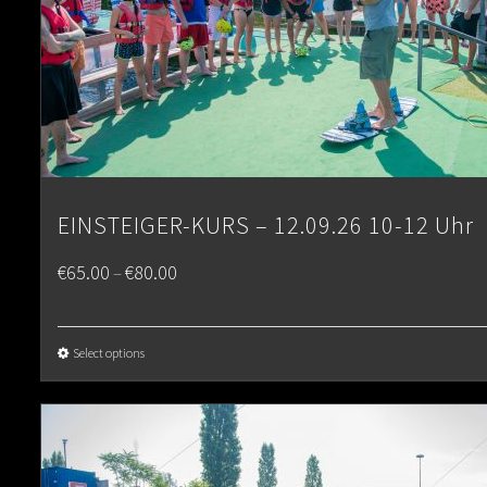
EINSTEIGER-KURS – 12.09.26 10-12 Uhr
Price
€
65.00
€
80.00
–
range:
€65.00
Select options
through
€80.00