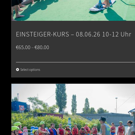
EINSTEIGER-KURS – 08.06.26 10-12 Uhr
Price
€
65.00
€
80.00
–
range:
€65.00
Select options
through
€80.00