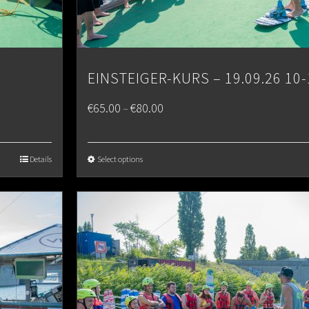
EINSTEIGER-KURS – 19.09.26 10-
Price
€
65.00
€
80.00
–
range:
€65.00
Details
Select options
through
€80.00