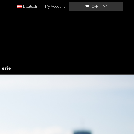
Deutsch
My Account
CART
lerie