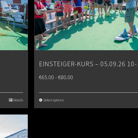
EINSTEIGER-KURS – 05.09.26 10-
Price
€
65.00
€
80.00
–
range:
€65.00
Details
Select options
through
€80.00