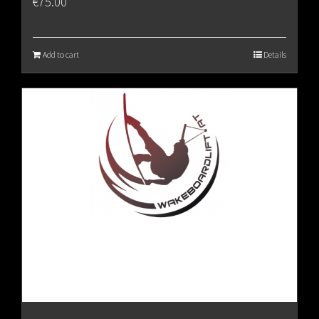
€
75.00
Add to cart
Details