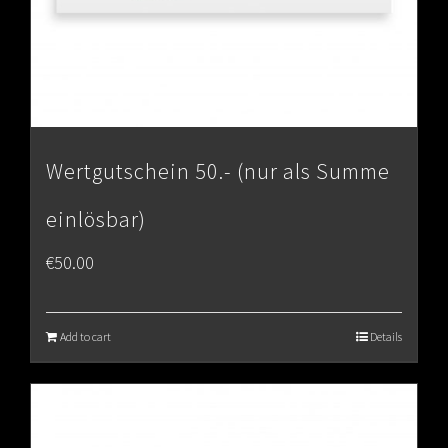
Wertgutschein 50.- (nur als Summe
einlösbar)
€
50.00
Add to cart
Details