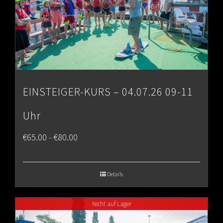
EINSTEIGER-KURS – 04.07.26 09-11
Uhr
Price
€
65.00
€
80.00
–
range:
€65.00
Details
through
Nicht auf Lager
€80.00