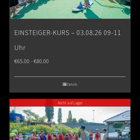
EINSTEIGER-KURS – 03.08.26 09-11
Uhr
Price
€
65.00
€
80.00
–
range:
€65.00
Details
through
Nicht auf Lager
€80.00