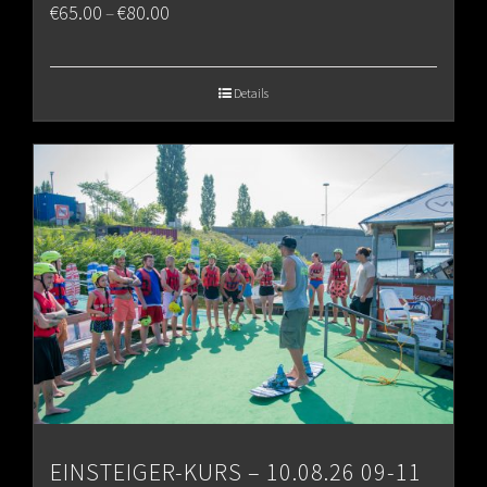
Price
€
65.00
€
80.00
–
range:
€65.00
Details
through
€80.00
EINSTEIGER-KURS – 10.08.26 09-11