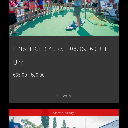
EINSTEIGER-KURS – 08.08.26 09-11
Uhr
Price
€
65.00
€
80.00
–
range:
€65.00
Details
through
Nicht auf Lager
€80.00