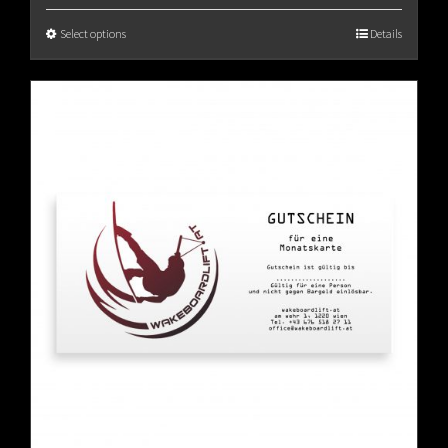
€65.00
Select options
Details
through
€80.00