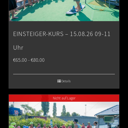
EINSTEIGER-KURS – 15.08.26 09-11
Uhr
Price
€
65.00
€
80.00
–
range:
€65.00
Details
through
Nicht auf Lager
€80.00