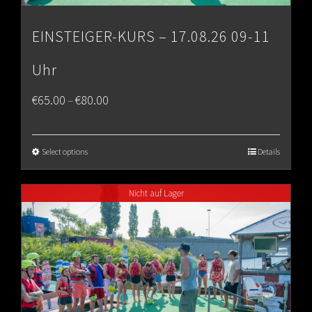
EINSTEIGER-KURS – 17.08.26 09-11
Uhr
Price
€
65.00
€
80.00
–
range:
€65.00
Select options
Details
through
Nicht auf Lager
€80.00