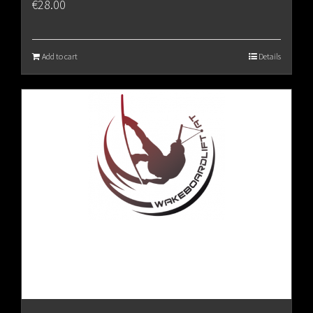
€
28.00
Add to cart
Details