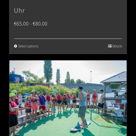
Uhr
Price
€
65.00
€
80.00
–
range:
€65.00
Select options
Details
through
€80.00