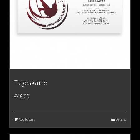
Tageskarte
€
48.00
Add to cart
Details