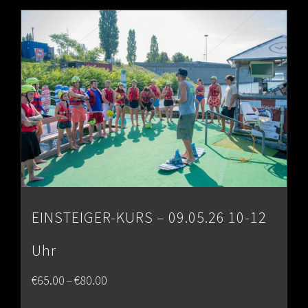
through
€80.00
EINSTEIGER-KURS – 09.05.26 10-12
Uhr
Price
€
65.00
€
80.00
–
range: