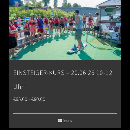
EINSTEIGER-KURS – 20.06.26 10-12
Uhr
Price
€
65.00
€
80.00
–
range:
€65.00
Details