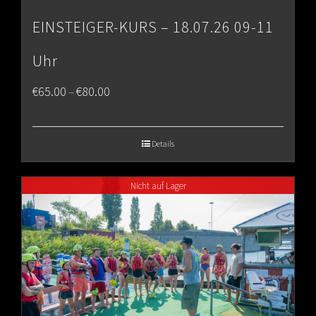
EINSTEIGER-KURS – 18.07.26 09-11
Uhr
Price
€
65.00
€
80.00
–
range:
€65.00
Details
through
Nicht auf Lager
€80.00