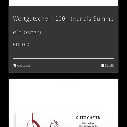
Wertgutschein 100.- (nur als Summe
einlösbar)
€
100.00
Add to cart
Details