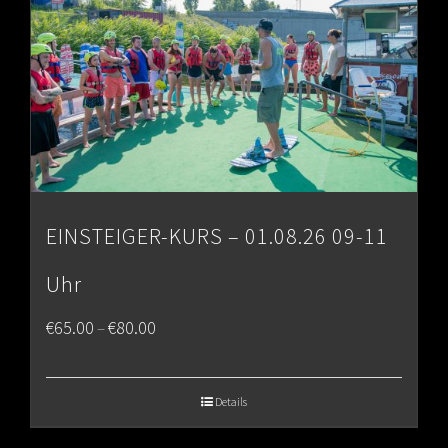
EINSTEIGER-KURS – 01.08.26 09-11
Uhr
Price
€
65.00
€
80.00
–
range:
€65.00
Details
through