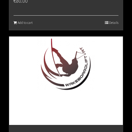
€
80.00
Add to cart
Details