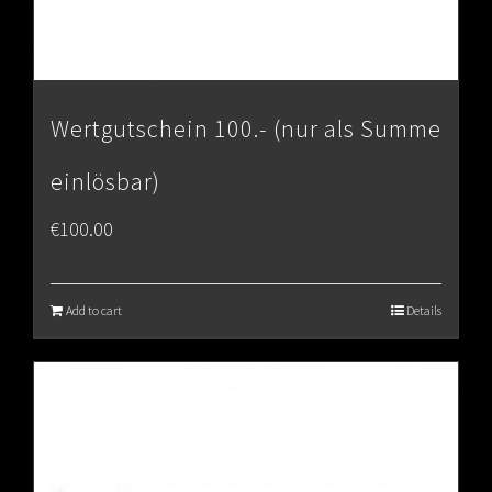
Wertgutschein 100.- (nur als Summe
einlösbar)
€
100.00
Add to cart
Details