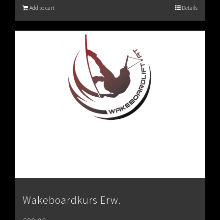
Add to cart
Details
Wakeboardkurs Erw.