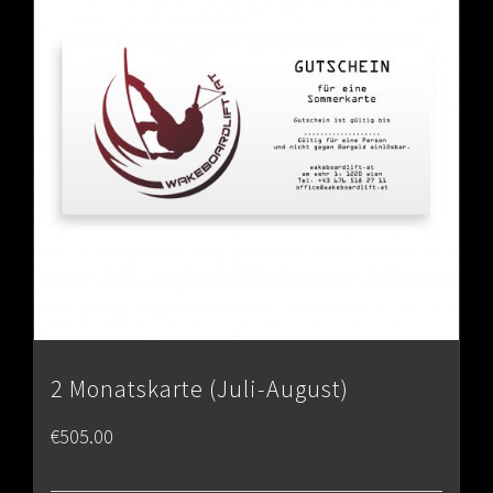
2 Monatskarte (Juli-August)
€
505.00