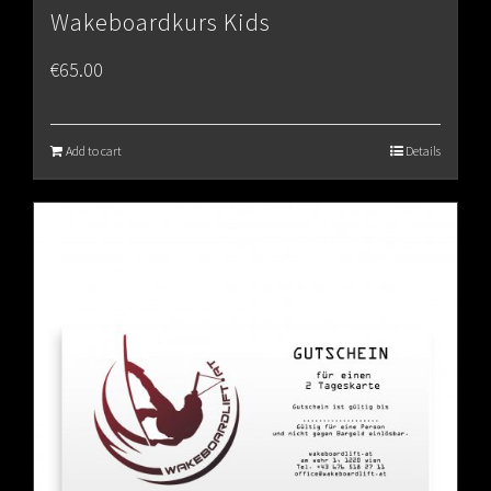
Wakeboardkurs Kids
€
65.00
Add to cart
Details