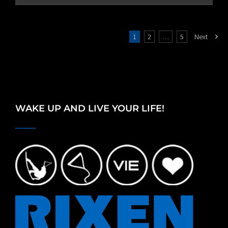
1
2
…
5
Next
WAKE UP AND LIVE YOUR LIFE!