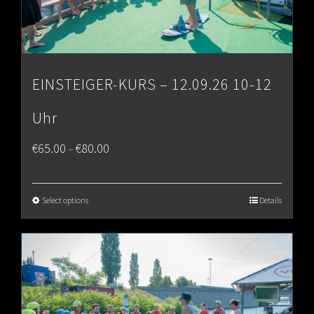
EINSTEIGER-KURS – 12.09.26 10-12
Uhr
Price
€
65.00
€
80.00
–
range:
€65.00
Select options
Details
through
€80.00