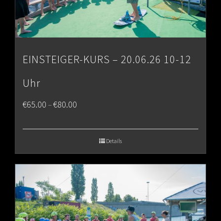
EINSTEIGER-KURS – 20.06.26 10-12
Uhr
Price
€
65.00
€
80.00
–
range:
€65.00
Details
through
€80.00