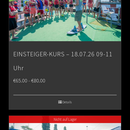
EINSTEIGER-KURS – 18.07.26 09-11
Uhr
Price
€
65.00
€
80.00
–
range:
€65.00
Details
through
Nicht auf Lager
€80.00