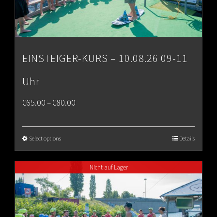
EINSTEIGER-KURS – 10.08.26 09-11
Uhr
Price
€
65.00
€
80.00
–
range:
€65.00
Select options
Details
through
Nicht auf Lager
€80.00