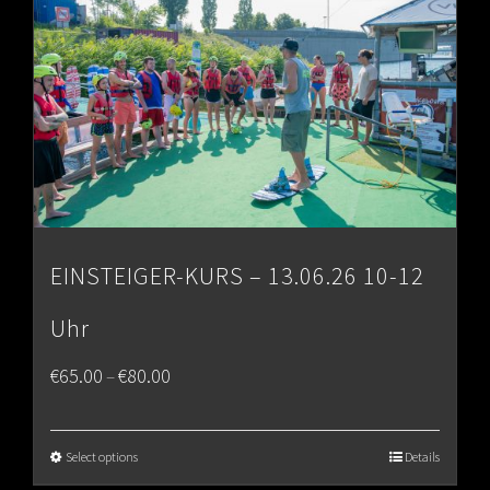
EINSTEIGER-KURS – 13.06.26 10-12
Uhr
Price
€
65.00
€
80.00
–
range:
€65.00
Select options
Details