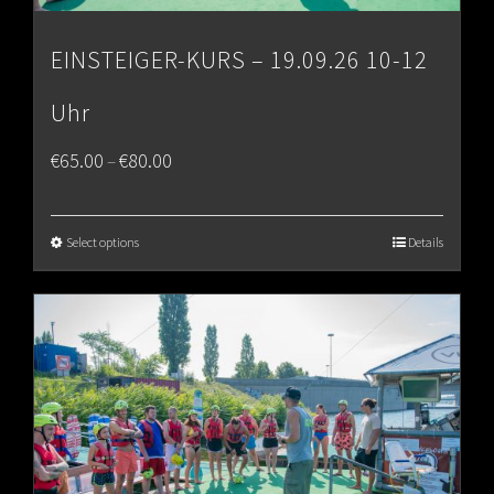
EINSTEIGER-KURS – 19.09.26 10-12
Uhr
Price
€
65.00
€
80.00
–
range:
€65.00
Select options
Details
through
€80.00