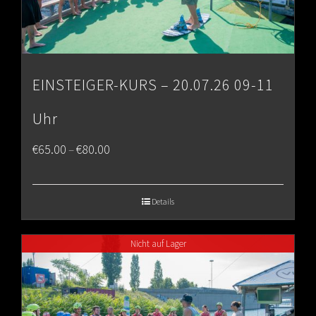
EINSTEIGER-KURS – 20.07.26 09-11
Uhr
Price
€
65.00
€
80.00
–
range:
€65.00
Details
through
Nicht auf Lager
€80.00