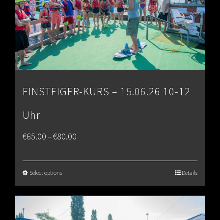
EINSTEIGER-KURS – 15.06.26 10-12
Uhr
Price
€
65.00
€
80.00
–
range:
€65.00
Select options
Details
through
€80.00