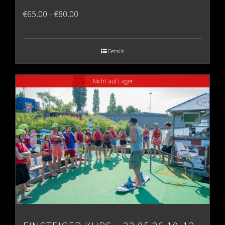
Price
€
65.00
€
80.00
–
range:
€65.00
Details
through
Nicht auf Lager
€80.00