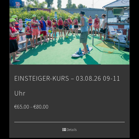
EINSTEIGER-KURS – 03.08.26 09-11
Uhr
Price
€
65.00
€
80.00
–
range:
€65.00
Details