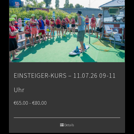
EINSTEIGER-KURS – 11.07.26 09-11
Uhr
Price
€
65.00
€
80.00
–
range:
€65.00
Details