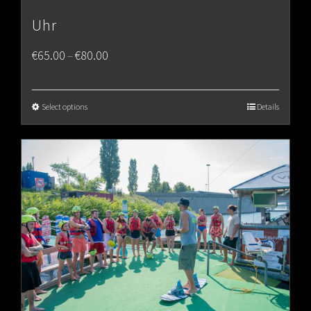
Uhr
Price
€
65.00
€
80.00
–
range:
€65.00
Select options
Details
through
€80.00