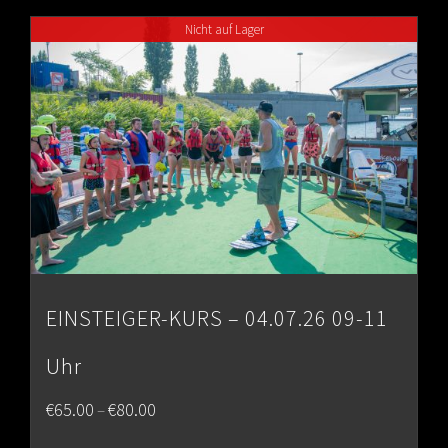
through
Nicht auf Lager
€80.00
EINSTEIGER-KURS – 04.07.26 09-11
Uhr
Price
€
65.00
€
80.00
–
range: