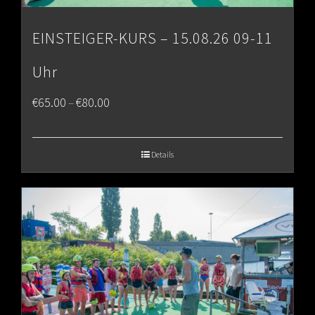
EINSTEIGER-KURS – 15.08.26 09-11
Uhr
Price
€
65.00
€
80.00
–
range:
€65.00
Details
through
€80.00