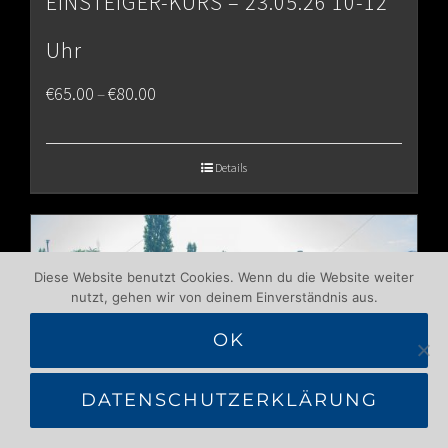
EINSTEIGER-KURS – 23.05.26 10-12
Uhr
Price
€
65.00
€
80.00
–
range:
€65.00
Details
through
€80.00
Diese Website benutzt Cookies. Wenn du die Website weiter
nutzt, gehen wir von deinem Einverständnis aus.
OK
DATENSCHUTZERKLÄRUNG