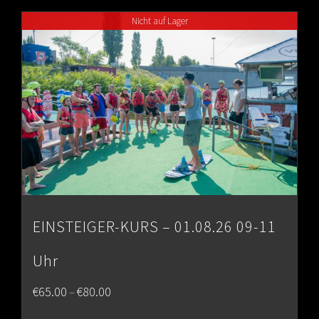
through
Nicht auf Lager
€80.00
EINSTEIGER-KURS – 01.08.26 09-11
Uhr
Price
€
65.00
€
80.00
–
range: