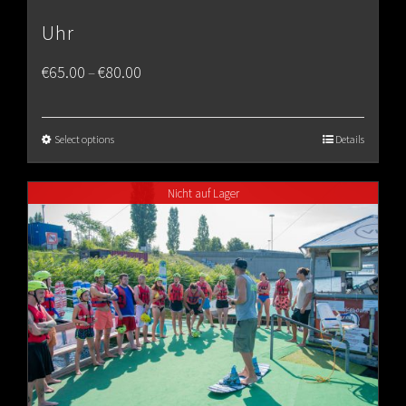
Uhr
Price
€
65.00
€
80.00
–
range:
€65.00
Select options
Details
through
Nicht auf Lager
€80.00