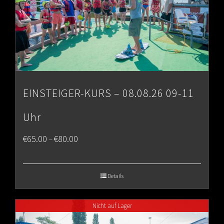
EINSTEIGER-KURS – 08.08.26 09-11
Uhr
Price
€
65.00
€
80.00
–
range:
€65.00
Details
through
Nicht auf Lager
€80.00