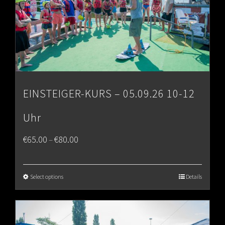
EINSTEIGER-KURS – 05.09.26 10-12
Uhr
Price
€
65.00
€
80.00
–
range:
€65.00
Select options
Details
through
€80.00