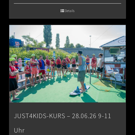
€65.00
Details
through
€80.00
JUST4KIDS-KURS – 28.06.26 9-11
Uhr