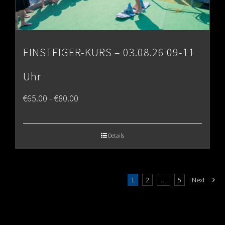
EINSTEIGER-KURS – 03.08.26 09-11
Uhr
Price
€
65.00
€
80.00
–
range:
€65.00
Details
through
€80.00
1
2
…
5
Next