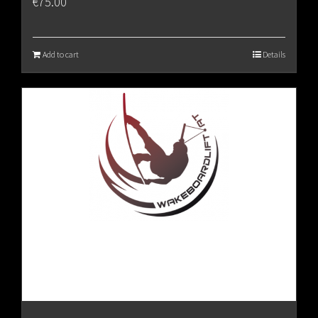
€
75.00
Add to cart
Details