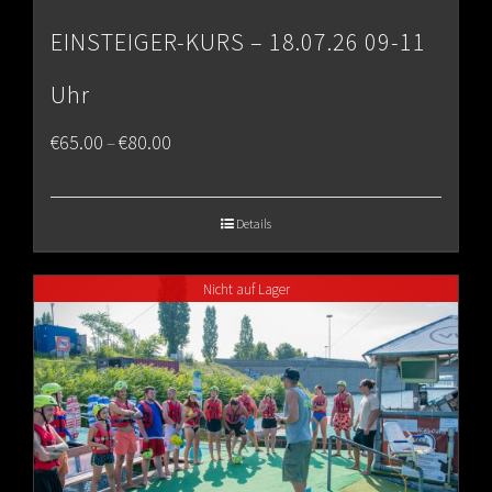
EINSTEIGER-KURS – 18.07.26 09-11
Uhr
Price
€
65.00
€
80.00
–
range:
€65.00
Details
through
Nicht auf Lager
€80.00