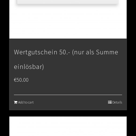
Wertgutschein 50.- (nur als Summe
einlösbar)
€
50.00
Add to cart
Details