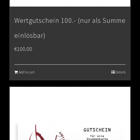
Wertgutschein 100.- (nur als Summe
einlösbar)
€
100.00
Add to cart
Details