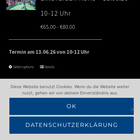
10-12 Uhr
Price
€
65.00
€
80.00
–
range:
€65.00
Termin am 13.06.26 von 10-12 Uhr
through
Select options
Details
€80.00
Diese Website benutzt Cookies. Wenn du die Website weiter
nutzt, gehen wir von deinem Einverständnis aus.
1
2
Next
OK
DATENSCHUTZERKLÄRUNG