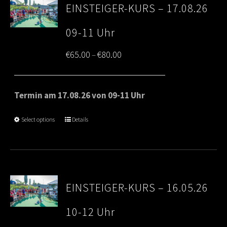
EINSTEIGER-KURS – 17.08.26
09-11 Uhr
Price
€
65.00
€
80.00
–
range:
€65.00
Termin am 17.08.26 von 09-11 Uhr
through
Select options
Details
€80.00
EINSTEIGER-KURS – 16.05.26
10-12 Uhr