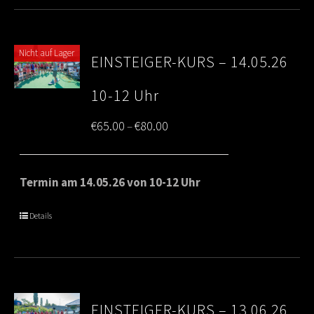
Nicht auf Lager
EINSTEIGER-KURS – 14.05.26
10-12 Uhr
Price
€
65.00
€
80.00
–
range:
€65.00
Termin am 14.05.26 von 10-12 Uhr
through
Details
€80.00
EINSTEIGER-KURS – 13.06.26