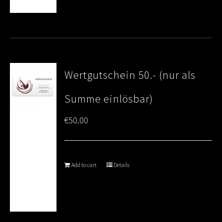
Wertgutschein 50.- (nur als
Summe einlösbar)
€
50.00
Add to cart
Details