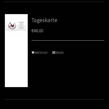
Tageskarte
€
48.00
Add to cart
Details