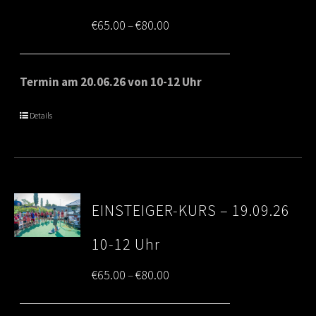
Price
€
65.00
€
80.00
–
range:
€65.00
Termin am 20.06.26 von 10-12 Uhr
through
Details
€80.00
EINSTEIGER-KURS – 19.09.26
10-12 Uhr
Price
€
65.00
€
80.00
–
range: