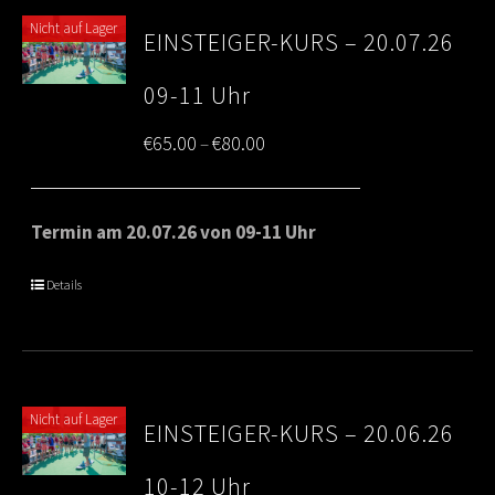
Nicht auf Lager
EINSTEIGER-KURS – 20.07.26
09-11 Uhr
Price
€
65.00
€
80.00
–
range:
€65.00
Termin am 20.07.26 von 09-11 Uhr
through
Details
€80.00
Nicht auf Lager
EINSTEIGER-KURS – 20.06.26
10-12 Uhr