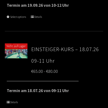
€65.00
Termin am 19.09.26 von 10-12 Uhr
through
Select options
Details
€80.00
Nicht auf Lager
EINSTEIGER-KURS – 18.07.26
09-11 Uhr
Price
€
65.00
€
80.00
–
range:
€65.00
Termin am 18.07.26 von 09-11 Uhr
through
Details
€80.00