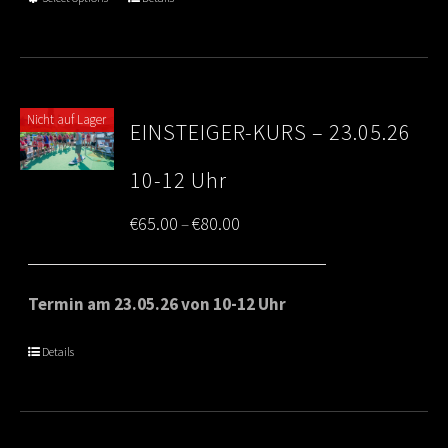
€80.00
Nicht auf Lager
EINSTEIGER-KURS – 23.05.26
10-12 Uhr
Price
€
65.00
€
80.00
–
range:
€65.00
Termin am 23.05.26 von 10-12 Uhr
through
Details
€80.00