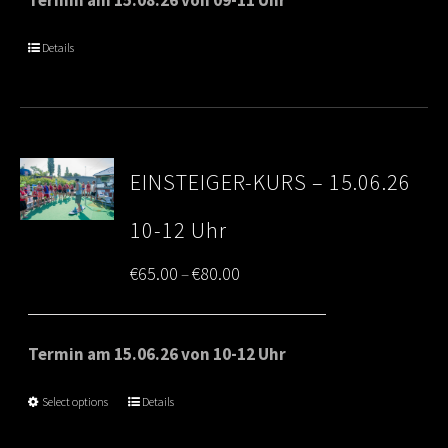
through
Details
€80.00
EINSTEIGER-KURS – 15.06.26
10-12 Uhr
Price
€
65.00
€
80.00
–
range:
€65.00
Termin am 15.06.26 von 10-12 Uhr
through
Select options
Details
€80.00