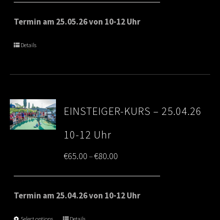
€65.00
Termin am 25.05.26 von 10-12 Uhr
through
Details
€80.00
EINSTEIGER-KURS – 25.04.26
10-12 Uhr
Price
€
65.00
€
80.00
–
range:
€65.00
Termin am 25.04.26 von 10-12 Uhr
through
Select options
Details