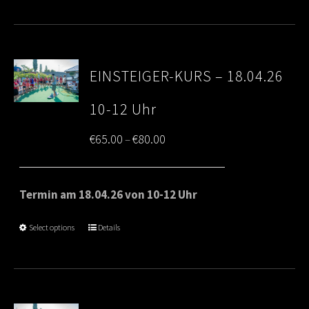
EINSTEIGER-KURS – 18.04.26
10-12 Uhr
Price
€
65.00
€
80.00
–
range:
€65.00
Termin am 18.04.26 von 10-12 Uhr
through
Select options
Details
€80.00