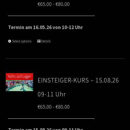
Price
€
65.00
€
80.00
–
range:
€65.00
Termin am 16.05.26 von 10-12 Uhr
through
Select options
Details
€80.00
Nicht auf Lager
EINSTEIGER-KURS – 15.08.26
09-11 Uhr
Price
€
65.00
€
80.00
–
range:
€65.00
Termin am 15.08.26 von 09-11 Uhr