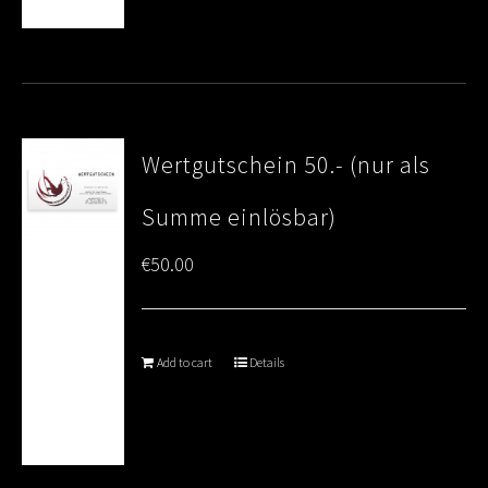
Wertgutschein 50.- (nur als
Summe einlösbar)
€
50.00
Add to cart
Details