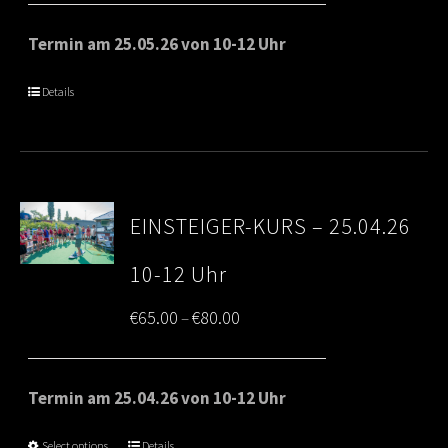
€65.00
Termin am 25.05.26 von 10-12 Uhr
through
Details
€80.00
EINSTEIGER-KURS – 25.04.26
10-12 Uhr
Price
€
65.00
€
80.00
–
range:
€65.00
Termin am 25.04.26 von 10-12 Uhr
through
Select options
Details