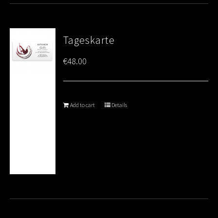
Tageskarte
€
48.00
Add to cart
Details