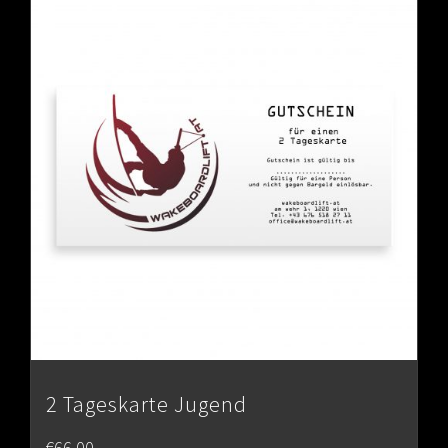
2 Tageskarte Jugend
€
66.00