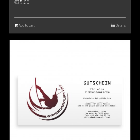
€
35.00
Add to cart
Details