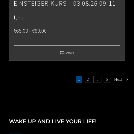
EINSTEIGER-KURS – 03.08.26 09-11
Uhr
Price
€
65.00
€
80.00
–
range:
€65.00
Details
through
€80.00
1
2
…
5
Next
WAKE UP AND LIVE YOUR LIFE!