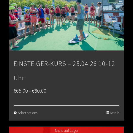
EINSTEIGER-KURS – 25.04.26 10-12
Uhr
Price
€
65.00
€
80.00
–
range:
€65.00
Select options
Details
through
Nicht auf Lager