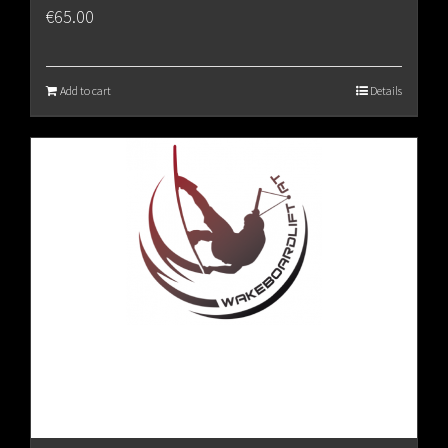
€
65.00
Add to cart
Details