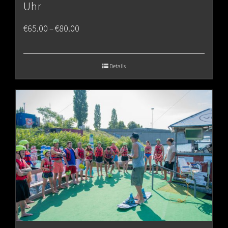
Uhr
Price
€
65.00
€
80.00
–
range:
€65.00
Details
through
€80.00