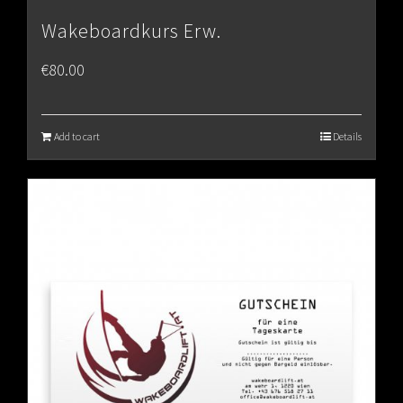
Wakeboardkurs Erw.
€
80.00
Add to cart
Details