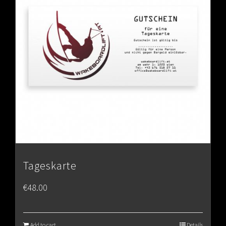
Tageskarte
€
48.00
Add to cart
Details