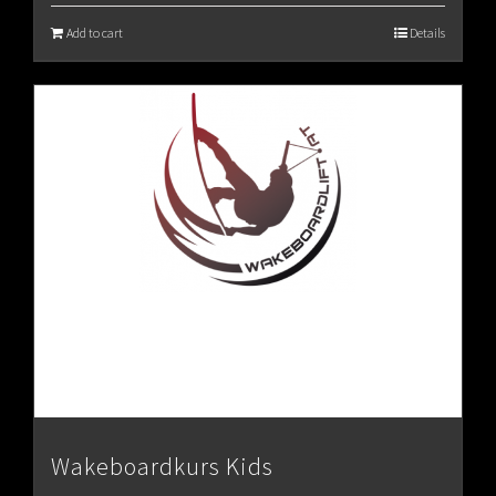
Add to cart
Details
Wakeboardkurs Kids