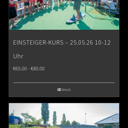
EINSTEIGER-KURS – 25.05.26 10-12
Uhr
Price
€
65.00
€
80.00
–
range:
€65.00
Details
through
€80.00