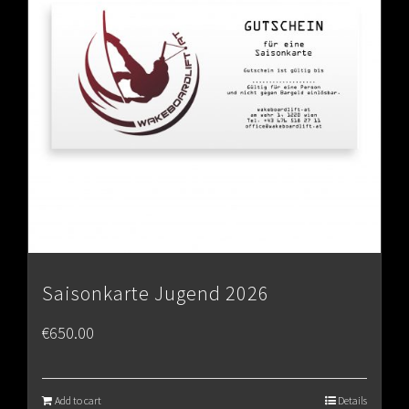
Saisonkarte Jugend 2026
€
650.00
Add to cart
Details