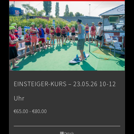
€80.00
EINSTEIGER-KURS – 23.05.26 10-12
Uhr
Price
€
65.00
€
80.00
–
range:
€65.00
Details