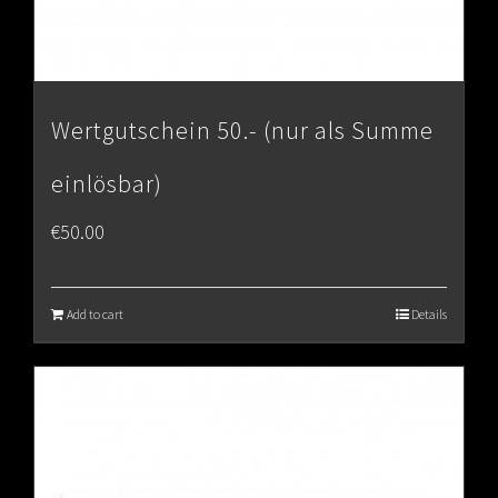
Wertgutschein 50.- (nur als Summe
einlösbar)
€
50.00
Add to cart
Details