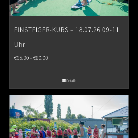
EINSTEIGER-KURS – 18.07.26 09-11
Uhr
Price
€
65.00
€
80.00
–
range:
€65.00
Details
through
€80.00