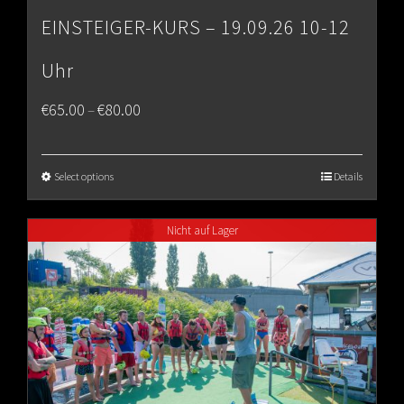
EINSTEIGER-KURS – 19.09.26 10-12
Uhr
Price
€
65.00
€
80.00
–
range:
€65.00
Select options
Details
through
Nicht auf Lager
€80.00