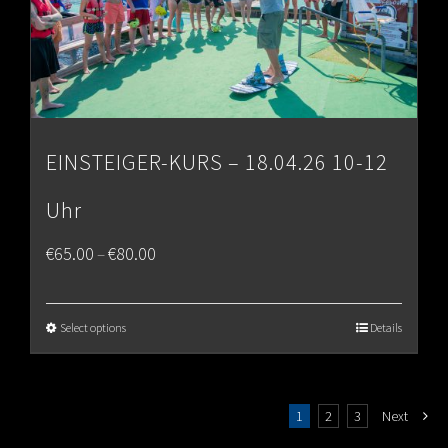
EINSTEIGER-KURS – 18.04.26 10-12
Uhr
Price
€
65.00
€
80.00
–
range:
€65.00
Select options
Details
through
€80.00
1
2
3
Next