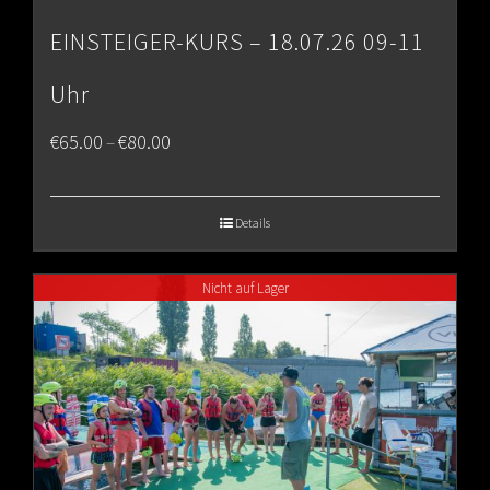
EINSTEIGER-KURS – 18.07.26 09-11
Uhr
Price
€
65.00
€
80.00
–
range:
€65.00
Details
through
Nicht auf Lager
€80.00