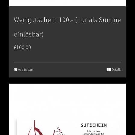
Wertgutschein 100.- (nur als Summe
einlösbar)
€
100.00
Add to cart
Details