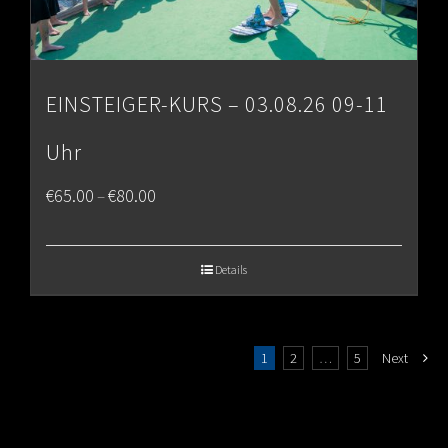
EINSTEIGER-KURS – 03.08.26 09-11
Uhr
Price
€
65.00
€
80.00
–
range:
€65.00
Details
through
€80.00
1
2
…
5
Next