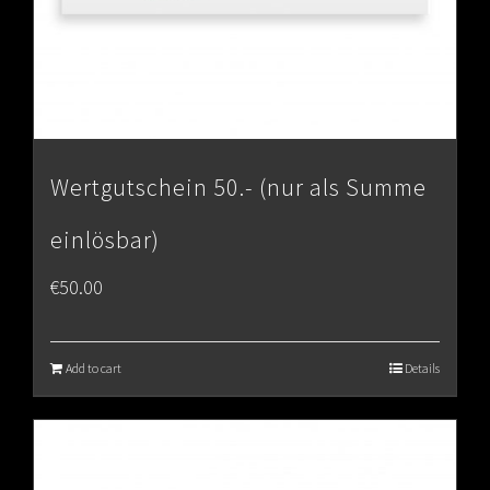
Wertgutschein 50.- (nur als Summe
einlösbar)
€
50.00
Add to cart
Details