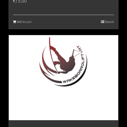
€
75.00
Add to cart
Details