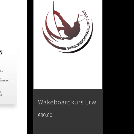
Wakeboardkurs Erw.
€
80.00