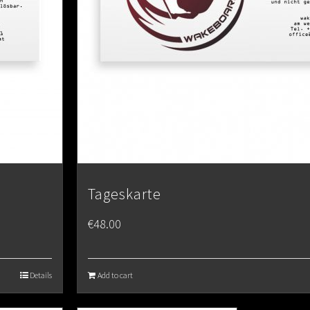
Tageskarte
€
48.00
Details
Add to cart