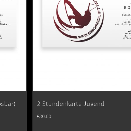
ösbar)
2 Stundenkarte Jugend
€
30.00