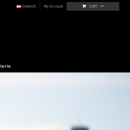
Deutsch
My Account
CART
lerie