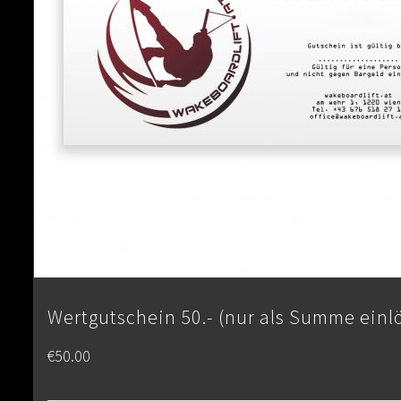
Wertgutschein 50.- (nur als Summe einl
€
50.00