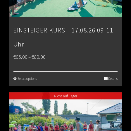
EINSTEIGER-KURS – 17.08.26 09-11
Uhr
Price
€
65.00
€
80.00
–
range:
€65.00
Select options
Details
through
Nicht auf Lager
€80.00