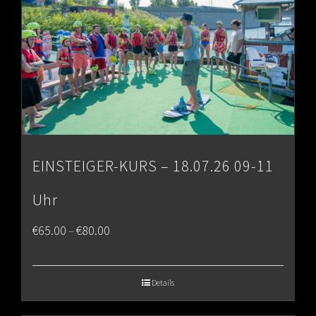
EINSTEIGER-KURS – 18.07.26 09-11
Uhr
Price
€
65.00
€
80.00
–
range:
€65.00
Details
through