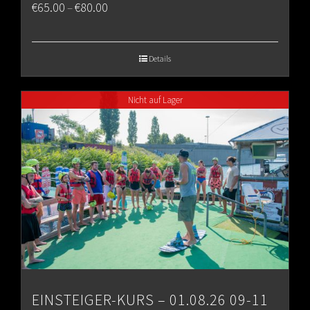
Price
€
65.00
€
80.00
–
range:
€65.00
Details
through
Nicht auf Lager
€80.00
EINSTEIGER-KURS – 01.08.26 09-11