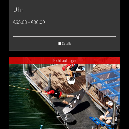
Uhr
Price
€
65.00
€
80.00
–
range:
€65.00
Details
through
Nicht auf Lager
€80.00