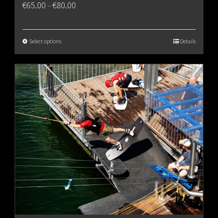
Price
€
65.00
€
80.00
–
range:
€65.00
Select options
Details
through
€80.00