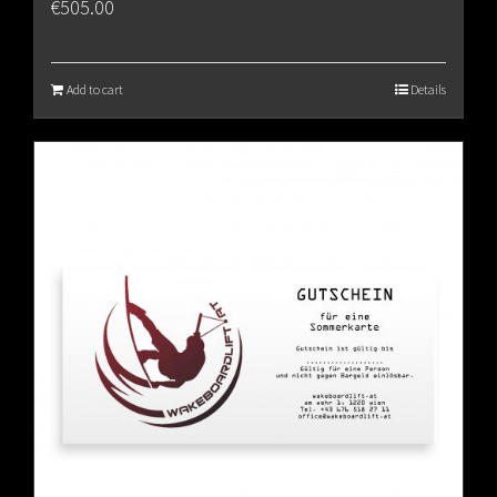
€
505.00
Add to cart
Details