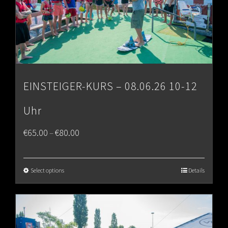
EINSTEIGER-KURS – 08.06.26 10-12
Uhr
Price
€
65.00
€
80.00
–
range:
€65.00
Select options
Details
through
€80.00