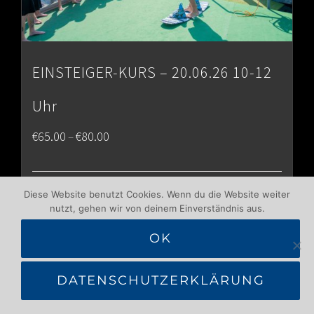
EINSTEIGER-KURS – 20.06.26 10-12
Uhr
Price
€
65.00
€
80.00
–
range:
€65.00
Details
Diese Website benutzt Cookies. Wenn du die Website weiter
nutzt, gehen wir von deinem Einverständnis aus.
through
OK
€80.00
DATENSCHUTZERKLÄRUNG