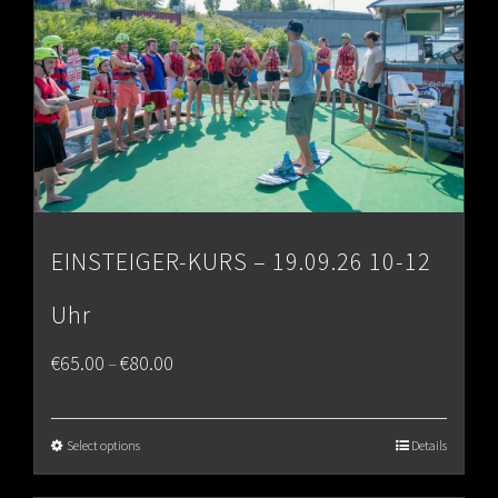
EINSTEIGER-KURS – 19.09.26 10-12
Uhr
Price
€
65.00
€
80.00
–
range:
€65.00
Select options
Details
through