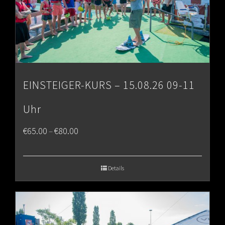
EINSTEIGER-KURS – 15.08.26 09-11
Uhr
Price
€
65.00
€
80.00
–
range:
€65.00
Details
through
€80.00