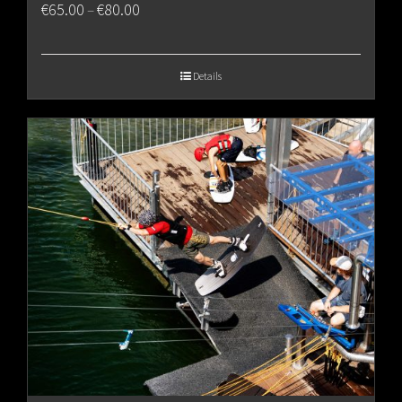
Price
€
65.00
€
80.00
–
range:
€65.00
Details
through
€80.00