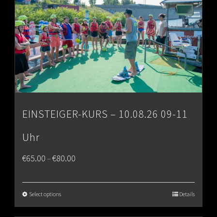
EINSTEIGER-KURS – 10.08.26 09-11
Uhr
Price
€
65.00
€
80.00
–
range:
€65.00
Select options
Details
through