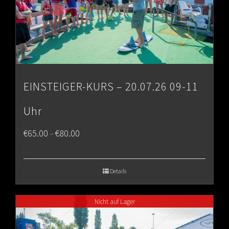
EINSTEIGER-KURS – 20.07.26 09-11
Uhr
Price
€
65.00
€
80.00
–
range:
€65.00
Details
through
Nicht auf Lager
€80.00