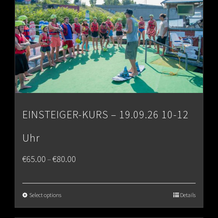
EINSTEIGER-KURS – 19.09.26 10-12
Uhr
Price
€
65.00
€
80.00
–
range:
€65.00
Select options
Details
through