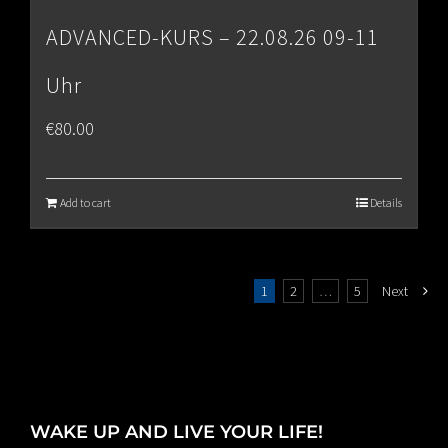
ADVANCED-KURS – 22.08.26 09-11
Uhr
€
80.00
Add to cart
Details
1
2
…
5
Next
WAKE UP AND LIVE YOUR LIFE!