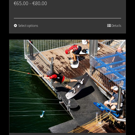
Price
€
65.00
€
80.00
–
range:
€65.00
Select options
Details
through
€80.00