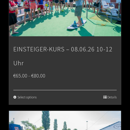
EINSTEIGER-KURS – 08.06.26 10-12
Uhr
Price
€
65.00
€
80.00
–
range:
€65.00
Select options
Details
through
€80.00