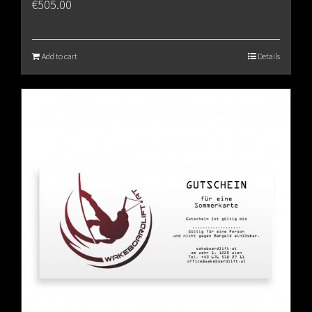
€
505.00
Add to cart
Details