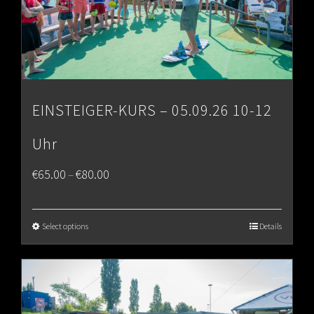
EINSTEIGER-KURS – 05.09.26 10-12
Uhr
Price
€
65.00
€
80.00
–
range:
€65.00
Select options
Details
through
€80.00