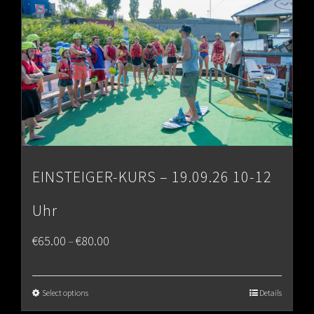
EINSTEIGER-KURS – 19.09.26 10-12
Uhr
Price
€
65.00
€
80.00
–
range:
€65.00
Select options
Details