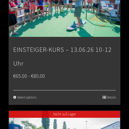
EINSTEIGER-KURS – 13.06.26 10-12
Uhr
Price
€
65.00
€
80.00
–
range:
€65.00
Select options
Details
through
Nicht auf Lager
€80.00