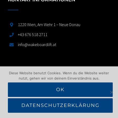
1220 Wien, Am Wehr 1 – Neue Donau
+43 676 518 2711
info@wakeboardlift.at
Diese Website benutzt Cookies. Wenn du die Website weiter
FRIENDS
nutzt, gehen wir von deinem Einverständnis aus.
OK
Antriebstechnik by Barth
DATENSCHUTZERKLÄRUNG
Austrian Wakeboard Club Vienna