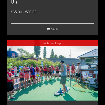
Uhr
Price
€
65.00
€
80.00
–
range:
€65.00
Details
through
Nicht auf Lager
€80.00