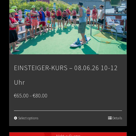
EINSTEIGER-KURS – 08.06.26 10-12
Uhr
Price
€
65.00
€
80.00
–
range:
€65.00
Select options
Details
through