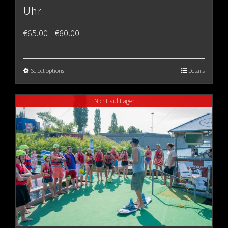
Uhr
Price
€
65.00
€
80.00
–
range:
€65.00
Select options
Details
through
Nicht auf Lager
€80.00