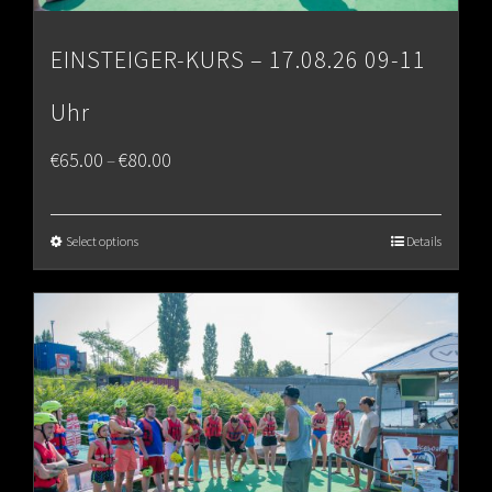
EINSTEIGER-KURS – 17.08.26 09-11
Uhr
Price
€
65.00
€
80.00
–
range:
€65.00
Select options
Details
through
€80.00