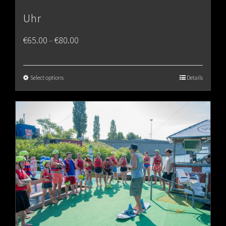
Uhr
Price
€
65.00
€
80.00
–
range:
€65.00
Select options
Details
through
€80.00