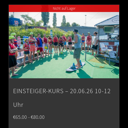
through
Nicht auf Lager
€80.00
EINSTEIGER-KURS – 20.06.26 10-12
Uhr
Price
€
65.00
€
80.00
–
range: