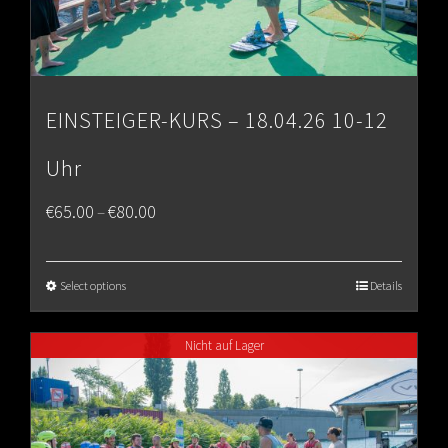
EINSTEIGER-KURS – 18.04.26 10-12
Uhr
Price
€
65.00
€
80.00
–
range:
€65.00
Select options
Details
through
Nicht auf Lager
€80.00