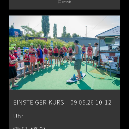
€65.00
Details
through
€80.00
EINSTEIGER-KURS – 09.05.26 10-12
Uhr
Price
€
65.00
€
80.00
–