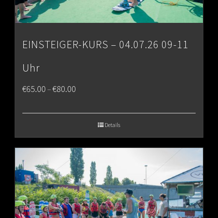
EINSTEIGER-KURS – 04.07.26 09-11
Uhr
Price
€
65.00
€
80.00
–
range:
€65.00
Details
through
€80.00