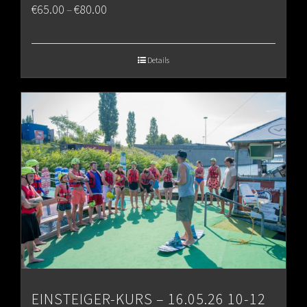
Price
€
65.00
€
80.00
–
range:
€65.00
Details
through
€80.00
EINSTEIGER-KURS – 16.05.26 10-12