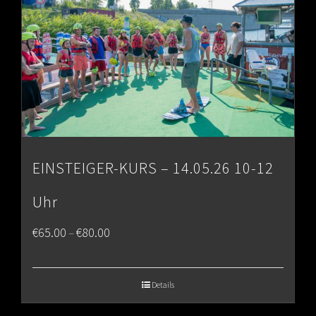
EINSTEIGER-KURS – 14.05.26 10-12
Uhr
Price
€
65.00
€
80.00
–
range:
€65.00
Details
through