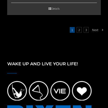
€65.00
Details
through
€80.00
1
2
3
Next
WAKE UP AND LIVE YOUR LIFE!