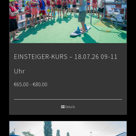
EINSTEIGER-KURS – 18.07.26 09-11
Uhr
Price
€
65.00
€
80.00
–
range:
€65.00
Details
through
€80.00