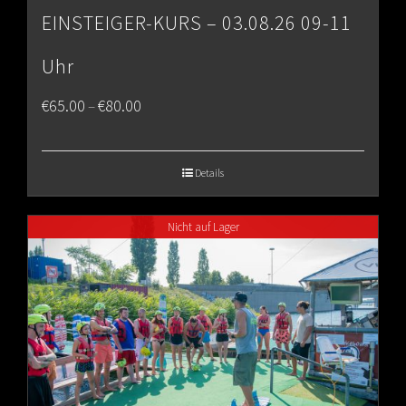
EINSTEIGER-KURS – 03.08.26 09-11
Uhr
Price
€
65.00
€
80.00
–
range:
€65.00
Details
through
Nicht auf Lager
€80.00