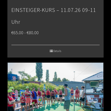
EINSTEIGER-KURS – 11.07.26 09-11
Uhr
Price
€
65.00
€
80.00
–
range:
€65.00
Details
through
€80.00