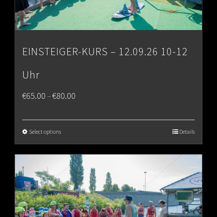
EINSTEIGER-KURS – 12.09.26 10-12
Uhr
Price
€
65.00
€
80.00
–
range:
€65.00
Select options
Details
through
€80.00