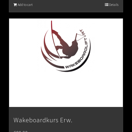
Add to cart
Details
Wakeboardkurs Erw.