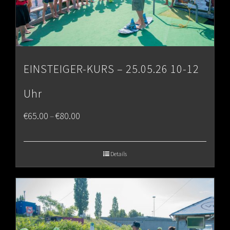
EINSTEIGER-KURS – 25.05.26 10-12
Uhr
Price
€
65.00
€
80.00
–
range:
€65.00
Details
through
€80.00