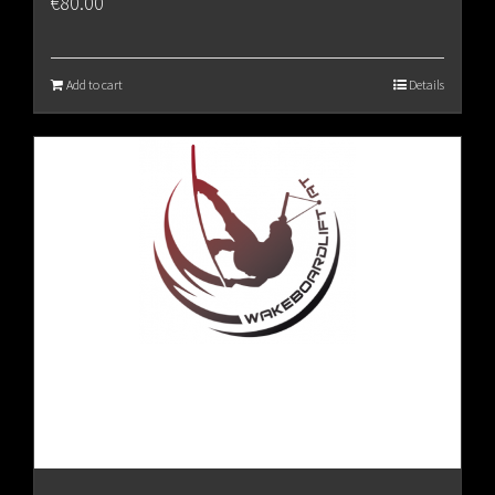
€
80.00
Add to cart
Details