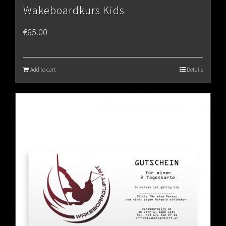
Wakeboardkurs Kids
€
65.00
Add to cart
Details