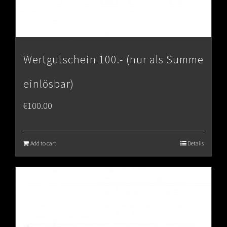
Wertgutschein 100.- (nur als Summe
einlösbar)
€
100.00
Add to cart
Details