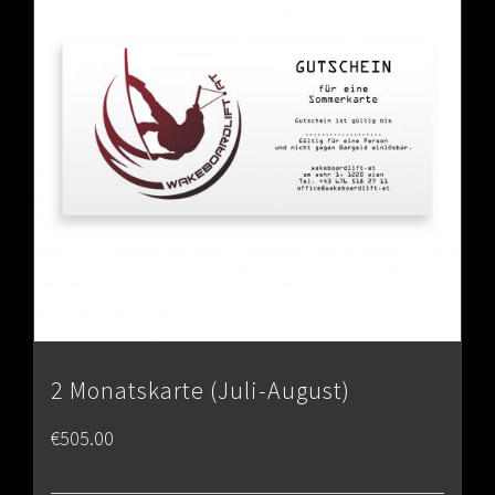
2 Monatskarte (Juli-August)
€
505.00