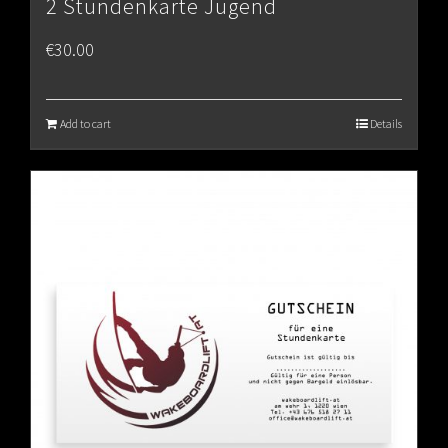
2 Stundenkarte Jugend
€
30.00
Add to cart
Details