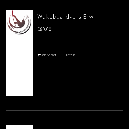
Wakeboardkurs Erw.
€
80.00
Add to cart
Details