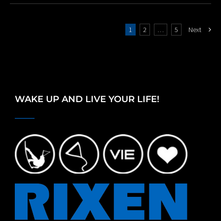
1
2
…
5
Next
WAKE UP AND LIVE YOUR LIFE!