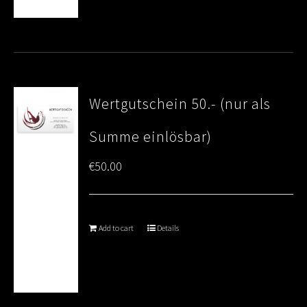
Wertgutschein 50.- (nur als
Summe einlösbar)
€
50.00
Add to cart
Details