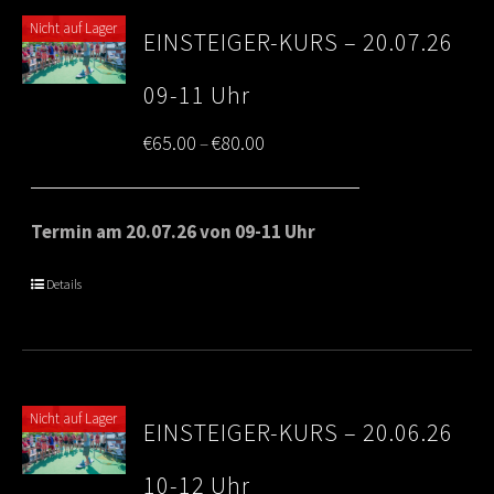
Nicht auf Lager
EINSTEIGER-KURS – 20.07.26
09-11 Uhr
Price
€
65.00
€
80.00
–
range:
€65.00
Termin am 20.07.26 von 09-11 Uhr
through
Details
€80.00
Nicht auf Lager
EINSTEIGER-KURS – 20.06.26
10-12 Uhr