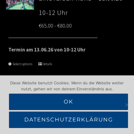
10-12 Uhr
Price
€
65.00
€
80.00
–
range:
€65.00
Termin am 13.06.26 von 10-12 Uhr
through
Select options
Details
€80.00
Diese Website benutzt Cookies. Wenn du die Website weiter
nutzt, gehen wir von deinem Einverständnis aus.
1
2
Next
OK
DATENSCHUTZERKLÄRUNG