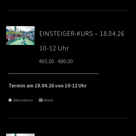
EINSTEIGER-KURS – 18.04.26
10-12 Uhr
Price
€
65.00
€
80.00
–
range:
€65.00
Termin am 18.04.26 von 10-12 Uhr
through
Select options
Details
€80.00