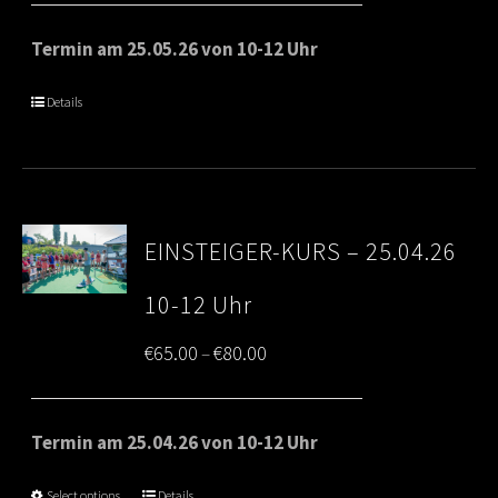
€65.00
Termin am 25.05.26 von 10-12 Uhr
through
Details
€80.00
EINSTEIGER-KURS – 25.04.26
10-12 Uhr
Price
€
65.00
€
80.00
–
range:
€65.00
Termin am 25.04.26 von 10-12 Uhr
through
Select options
Details