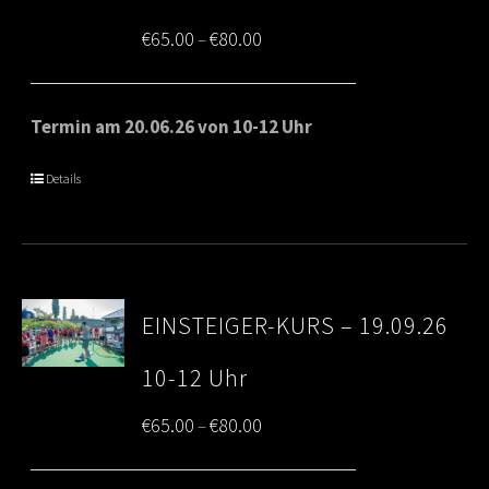
Price
€
65.00
€
80.00
–
range:
€65.00
Termin am 20.06.26 von 10-12 Uhr
through
Details
€80.00
EINSTEIGER-KURS – 19.09.26
10-12 Uhr
Price
€
65.00
€
80.00
–
range: