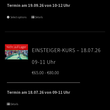
€65.00
Termin am 19.09.26 von 10-12 Uhr
through
Select options
Details
€80.00
Nicht auf Lager
EINSTEIGER-KURS – 18.07.26
09-11 Uhr
Price
€
65.00
€
80.00
–
range:
€65.00
Termin am 18.07.26 von 09-11 Uhr
through
Details
€80.00