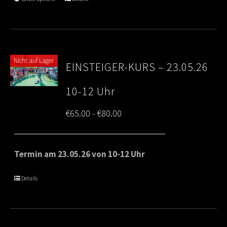
€80.00
Nicht auf Lager
EINSTEIGER-KURS – 23.05.26
10-12 Uhr
Price
€
65.00
€
80.00
–
range:
€65.00
Termin am 23.05.26 von 10-12 Uhr
through
Details
€80.00