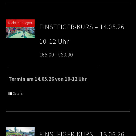
Nicht auf Lager
EINSTEIGER-KURS – 14.05.26
10-12 Uhr
Price
€
65.00
€
80.00
–
range:
€65.00
Termin am 14.05.26 von 10-12 Uhr
through
Details
€80.00
EINSTEIGER-KURS – 13.06.26