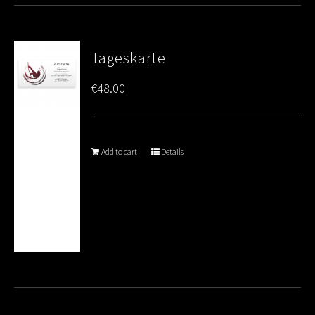
Tageskarte
€
48.00
Add to cart
Details