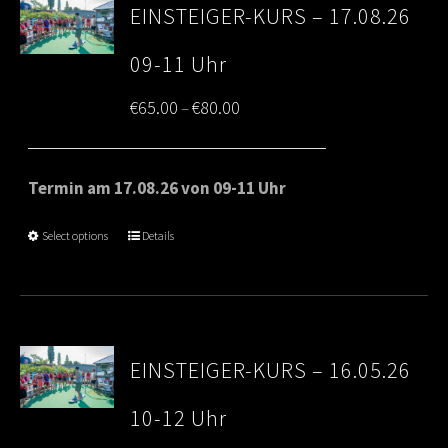
EINSTEIGER-KURS – 17.08.26
09-11 Uhr
Price
€
65.00
€
80.00
–
range:
€65.00
Termin am 17.08.26 von 09-11 Uhr
through
Select options
Details
€80.00
EINSTEIGER-KURS – 16.05.26
10-12 Uhr