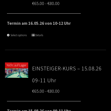
Price
€
65.00
€
80.00
–
range:
€65.00
Termin am 16.05.26 von 10-12 Uhr
through
Select options
Details
€80.00
Nicht auf Lager
EINSTEIGER-KURS – 15.08.26
09-11 Uhr
Price
€
65.00
€
80.00
–
range:
€65.00
Termin am 15.08.26 von 09-11 Uhr