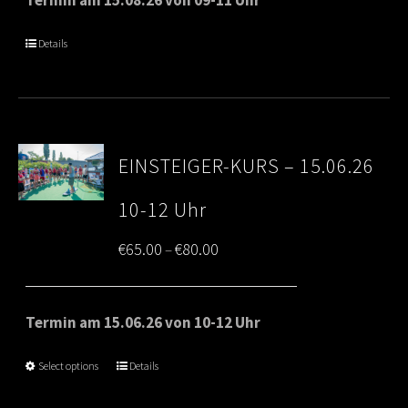
through
Details
€80.00
EINSTEIGER-KURS – 15.06.26
10-12 Uhr
Price
€
65.00
€
80.00
–
range:
€65.00
Termin am 15.06.26 von 10-12 Uhr
through
Select options
Details
€80.00