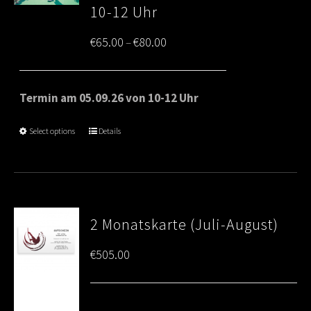
10-12 Uhr
Price
€
65.00
€
80.00
–
range:
€65.00
Termin am 05.09.26 von 10-12 Uhr
through
Select options
Details
€80.00
2 Monatskarte (Juli-August)
€
505.00