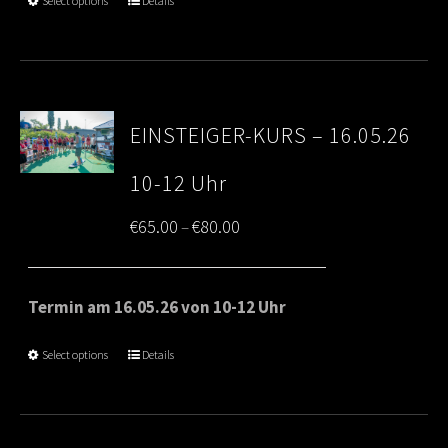
Select options
Details
EINSTEIGER-KURS – 16.05.26
10-12 Uhr
Price
€
65.00
€
80.00
–
range:
€65.00
Termin am 16.05.26 von 10-12 Uhr
through
Select options
Details
€80.00