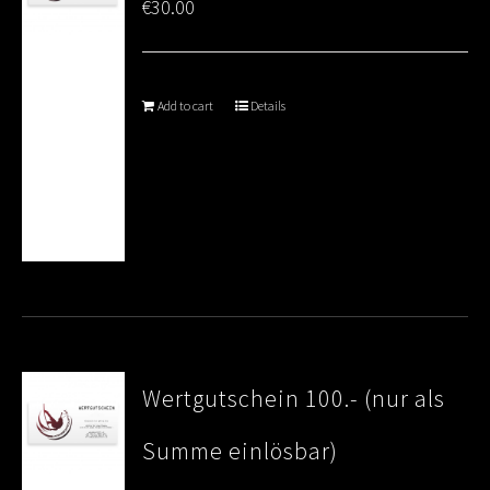
€
30.00
Add to cart
Details
Wertgutschein 100.- (nur als
Summe einlösbar)