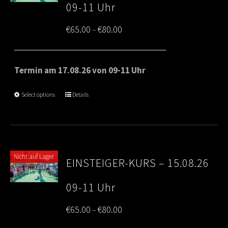
09-11 Uhr
Price
€
65.00
€
80.00
–
range:
€65.00
Termin am 17.08.26 von 09-11 Uhr
through
Select options
Details
€80.00
Nicht auf Lager
EINSTEIGER-KURS – 15.08.26
09-11 Uhr
Price
€
65.00
€
80.00
–
range: