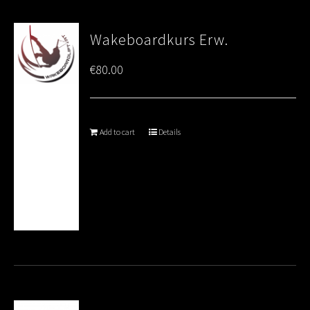
Wakeboardkurs Erw.
€
80.00
Add to cart
Details