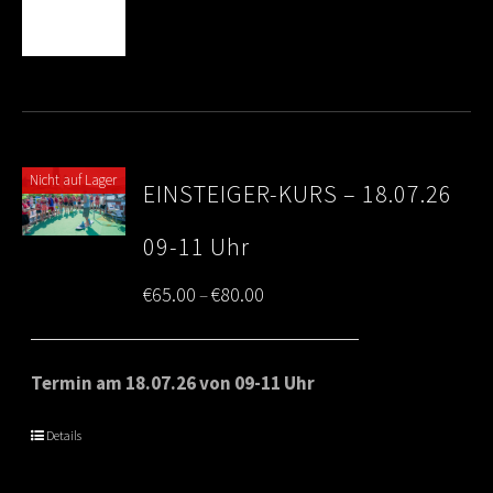
Nicht auf Lager
EINSTEIGER-KURS – 18.07.26
09-11 Uhr
Price
€
65.00
€
80.00
–
range:
€65.00
Termin am 18.07.26 von 09-11 Uhr
through
Details
€80.00