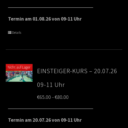
range:
€65.00
Termin am 01.08.26 von 09-11 Uhr
through
Details
€80.00
Nicht auf Lager
EINSTEIGER-KURS – 20.07.26
09-11 Uhr
Price
€
65.00
€
80.00
–
range:
€65.00
Termin am 20.07.26 von 09-11 Uhr