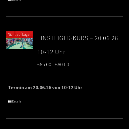
€80.00
Nicht auf Lager
EINSTEIGER-KURS – 20.06.26
10-12 Uhr
Price
€
65.00
€
80.00
–
range:
€65.00
Termin am 20.06.26 von 10-12 Uhr
through
Details
€80.00