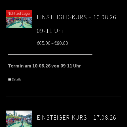
Nicht auf Lager
EINSTEIGER-KURS – 10.08.26
09-11 Uhr
Price
€
65.00
€
80.00
–
range:
€65.00
Termin am 10.08.26 von 09-11 Uhr
through
Details
€80.00
EINSTEIGER-KURS – 17.08.26