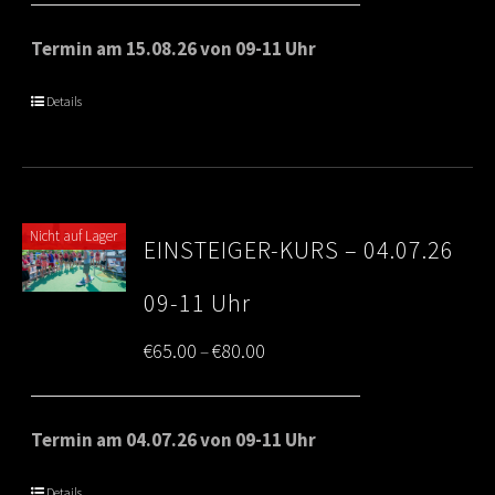
€65.00
Termin am 15.08.26 von 09-11 Uhr
through
Details
€80.00
Nicht auf Lager
EINSTEIGER-KURS – 04.07.26
09-11 Uhr
Price
€
65.00
€
80.00
–
range:
€65.00
Termin am 04.07.26 von 09-11 Uhr
through
Details