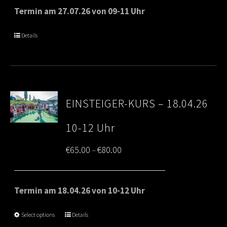
Termin am 27.07.26 von 09-11 Uhr
Details
EINSTEIGER-KURS – 18.04.26
10-12 Uhr
Price
€
65.00
€
80.00
–
range:
€65.00
Termin am 18.04.26 von 10-12 Uhr
through
Select options
Details
€80.00