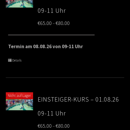
09-11 Uhr
Price
€
65.00
€
80.00
–
range:
€65.00
Termin am 08.08.26 von 09-11 Uhr
through
Details
€80.00
Nicht auf Lager
EINSTEIGER-KURS – 01.08.26
09-11 Uhr
Price
€
65.00
€
80.00
–