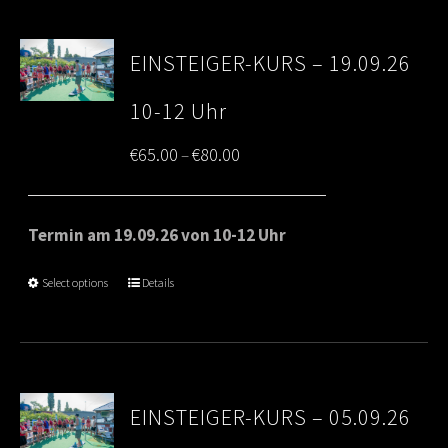
EINSTEIGER-KURS – 19.09.26
10-12 Uhr
Price
€
65.00
€
80.00
–
range:
€65.00
Termin am 19.09.26 von 10-12 Uhr
through
Select options
Details
€80.00
EINSTEIGER-KURS – 05.09.26