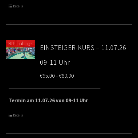
through
Details
€80.00
Nicht auf Lager
EINSTEIGER-KURS – 11.07.26
09-11 Uhr
Price
€
65.00
€
80.00
–
range:
€65.00
Termin am 11.07.26 von 09-11 Uhr
through
Details
€80.00