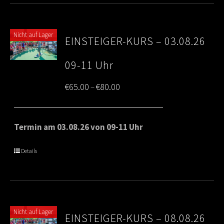
Nicht auf Lager
EINSTEIGER-KURS – 03.08.26
09-11 Uhr
Price
€
65.00
€
80.00
–
range:
€65.00
Termin am 03.08.26 von 09-11 Uhr
through
Details
€80.00
Nicht auf Lager
EINSTEIGER-KURS – 08.08.26