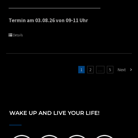
range:
€65.00
Termin am 03.08.26 von 09-11 Uhr
through
Details
€80.00
1
2
…
5
Next
WAKE UP AND LIVE YOUR LIFE!