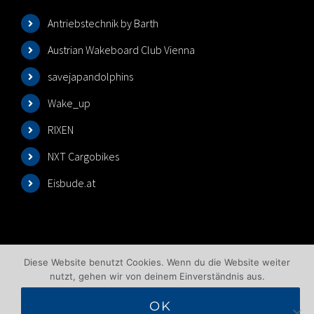
Antriebstechnik by Barth
Austrian Wakeboard Club Vienna
savejapandolphins
Wake_up
RIXEN
NXT Cargobikes
Eisbude.at
Diese Website benutzt Cookies. Wenn du die Website weiter
nutzt, gehen wir von deinem Einverständnis aus.
OK
©2025 Wakeboardlift Wien | All Rights Reserved |