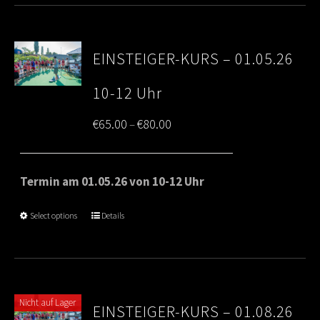
EINSTEIGER-KURS – 01.05.26
10-12 Uhr
Price
€
65.00
€
80.00
–
range:
€65.00
Termin am 01.05.26 von 10-12 Uhr
through
Select options
Details
€80.00
Nicht auf Lager
EINSTEIGER-KURS – 01.08.26