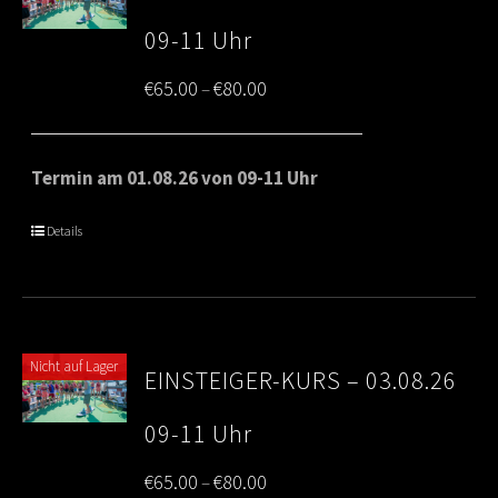
09-11 Uhr
Price
€
65.00
€
80.00
–
range:
€65.00
Termin am 01.08.26 von 09-11 Uhr
through
Details
€80.00
Nicht auf Lager
EINSTEIGER-KURS – 03.08.26
09-11 Uhr
Price
€
65.00
€
80.00
–