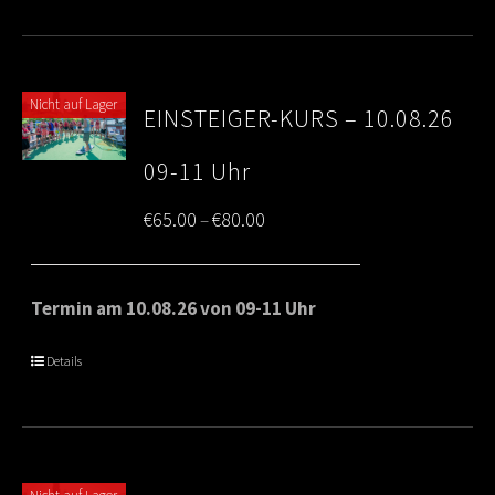
Nicht auf Lager
EINSTEIGER-KURS – 10.08.26
09-11 Uhr
Price
€
65.00
€
80.00
–
range:
€65.00
Termin am 10.08.26 von 09-11 Uhr
through
Details
€80.00