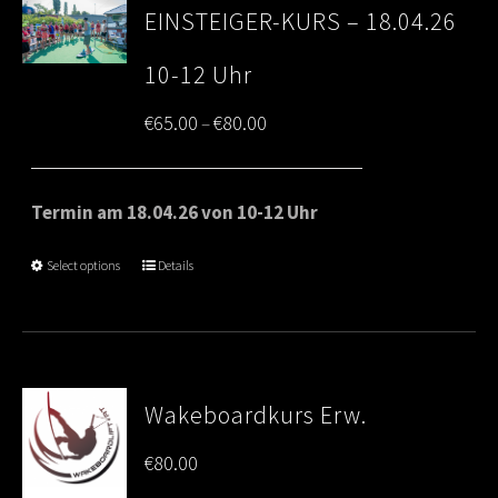
EINSTEIGER-KURS – 18.04.26
10-12 Uhr
Price
€
65.00
€
80.00
–
range:
€65.00
Termin am 18.04.26 von 10-12 Uhr
through
Select options
Details
€80.00
Wakeboardkurs Erw.
€
80.00