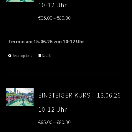
10-12 Uhr
Price
€
65.00
€
80.00
–
range:
€65.00
Termin am 15.06.26 von 10-12 Uhr
through
Select options
Details
€80.00
EINSTEIGER-KURS – 13.06.26
10-12 Uhr
Price
€
65.00
€
80.00
–