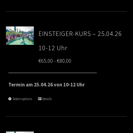
€80.00
EINSTEIGER-KURS – 25.04.26
10-12 Uhr
Price
€
65.00
€
80.00
–
range:
€65.00
Termin am 25.04.26 von 10-12 Uhr
through
Select options
Details
€80.00