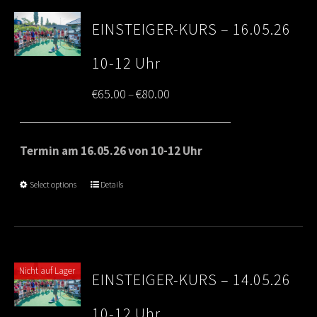
EINSTEIGER-KURS – 16.05.26
10-12 Uhr
Price
€
65.00
€
80.00
–
range:
€65.00
Termin am 16.05.26 von 10-12 Uhr
through
Select options
Details
€80.00
Nicht auf Lager
EINSTEIGER-KURS – 14.05.26
10-12 Uhr