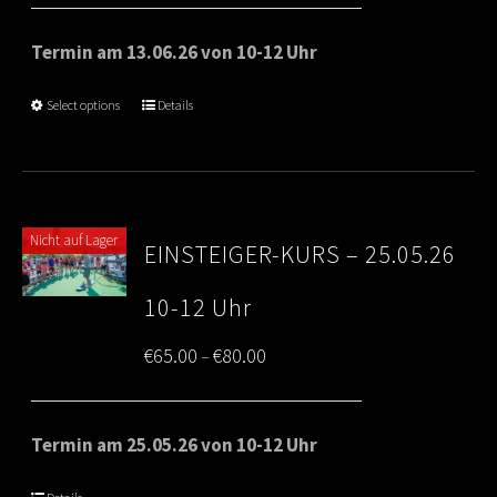
range:
€65.00
Termin am 13.06.26 von 10-12 Uhr
through
Select options
Details
€80.00
Nicht auf Lager
EINSTEIGER-KURS – 25.05.26
10-12 Uhr
Price
€
65.00
€
80.00
–
range:
€65.00
Termin am 25.05.26 von 10-12 Uhr
through