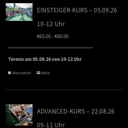
EINSTEIGER-KURS – 05.09.26
10-12 Uhr
Price
€
65.00
€
80.00
–
range:
€65.00
Termin am 05.09.26 von 10-12 Uhr
through
Select options
Details
€80.00
ADVANCED-KURS – 22.08.26
09-11 Uhr