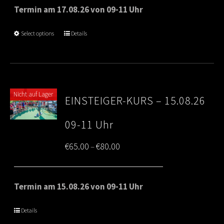
€65.00
Termin am 17.08.26 von 09-11 Uhr
through
Select options
Details
€80.00
Nicht auf Lager
EINSTEIGER-KURS – 15.08.26
09-11 Uhr
Price
€
65.00
€
80.00
–
range:
€65.00
Termin am 15.08.26 von 09-11 Uhr
through
Details
€80.00