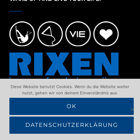
Diese Website benutzt Cookies. Wenn du die Website weiter
nutzt, gehen wir von deinem Einverständnis aus.
OK
CONTACT
DATENSCHUTZERKLÄRUNG
1220 Wien, Am Wehr 1 – Neue Donau