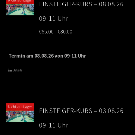
Nicht auf Lager
EINSTEIGER-KURS – 08.08.26
09-11 Uhr
Price
€
65.00
€
80.00
–
range:
€65.00
Termin am 08.08.26 von 09-11 Uhr
through
Details
€80.00
Nicht auf Lager
EINSTEIGER-KURS – 03.08.26
09-11 Uhr