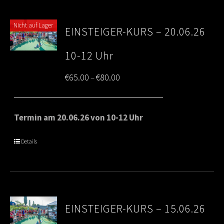
Nicht auf Lager
EINSTEIGER-KURS – 20.06.26
10-12 Uhr
Price
€
65.00
€
80.00
–
range:
€65.00
Termin am 20.06.26 von 10-12 Uhr
through
Details
€80.00
EINSTEIGER-KURS – 15.06.26