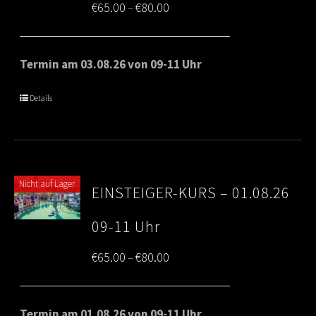
Price
€
65.00
€
80.00
–
range:
€65.00
Termin am 03.08.26 von 09-11 Uhr
through
Details
€80.00
Nicht auf Lager
EINSTEIGER-KURS – 01.08.26
09-11 Uhr
Price
€
65.00
€
80.00
–
range:
€65.00
Termin am 01.08.26 von 09-11 Uhr