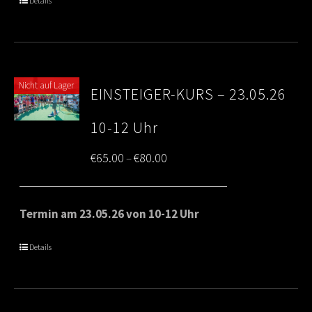
Details
€80.00
Nicht auf Lager
EINSTEIGER-KURS – 23.05.26
10-12 Uhr
Price
€
65.00
€
80.00
–
range:
€65.00
Termin am 23.05.26 von 10-12 Uhr
through
Details
€80.00