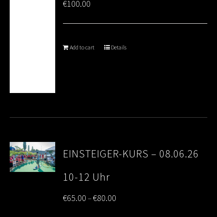
€
100.00
Add to cart
Details
EINSTEIGER-KURS – 08.06.26
10-12 Uhr
Price
€
65.00
€
80.00
–
range: