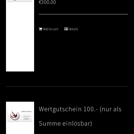
€
300.00
Add to cart
Details
Wertgutschein 100.- (nur als
Summe einlösbar)