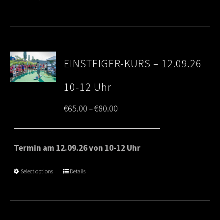
€80.00
EINSTEIGER-KURS – 12.09.26
10-12 Uhr
Price
€
65.00
€
80.00
–
range:
€65.00
Termin am 12.09.26 von 10-12 Uhr
through
Select options
Details
€80.00