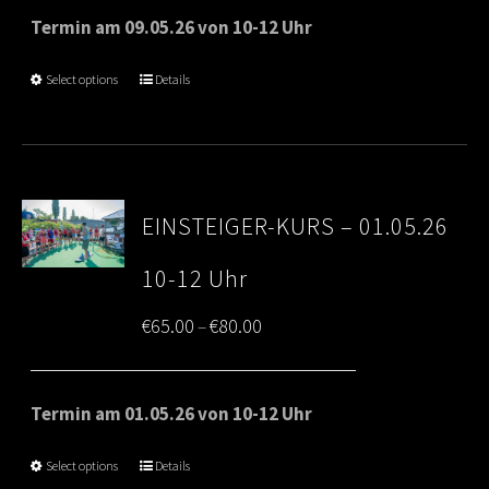
€65.00
Termin am 09.05.26 von 10-12 Uhr
through
Select options
Details
€80.00
EINSTEIGER-KURS – 01.05.26
10-12 Uhr
Price
€
65.00
€
80.00
–
range:
€65.00
Termin am 01.05.26 von 10-12 Uhr
through
Select options
Details