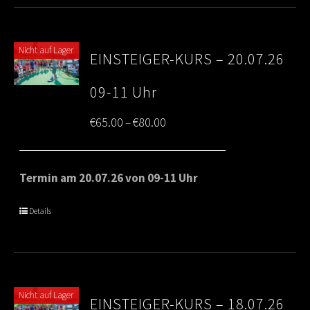
Nicht auf Lager
EINSTEIGER-KURS – 20.07.26
09-11 Uhr
Price
€
65.00
€
80.00
–
range:
€65.00
Termin am 20.07.26 von 09-11 Uhr
through
Details
€80.00
Nicht auf Lager
EINSTEIGER-KURS – 18.07.26