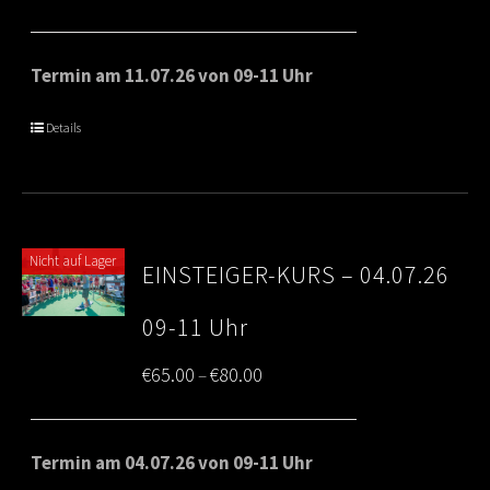
range:
€65.00
Termin am 11.07.26 von 09-11 Uhr
through
Details
€80.00
Nicht auf Lager
EINSTEIGER-KURS – 04.07.26
09-11 Uhr
Price
€
65.00
€
80.00
–
range:
€65.00
Termin am 04.07.26 von 09-11 Uhr