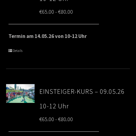
Price
€
65.00
€
80.00
–
range:
€65.00
Termin am 14.05.26 von 10-12 Uhr
through
Details
€80.00
EINSTEIGER-KURS – 09.05.26
10-12 Uhr
Price
€
65.00
€
80.00
–
range: