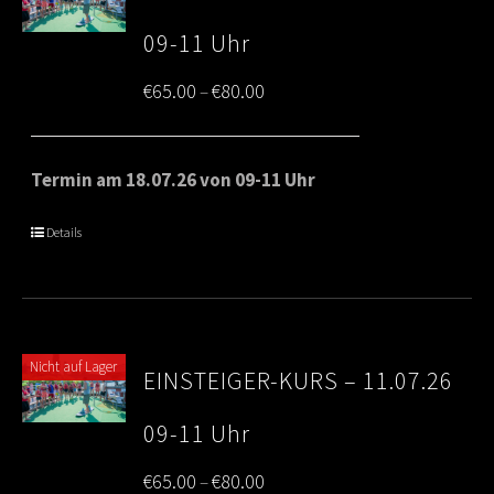
09-11 Uhr
Price
€
65.00
€
80.00
–
range:
€65.00
Termin am 18.07.26 von 09-11 Uhr
through
Details
€80.00
Nicht auf Lager
EINSTEIGER-KURS – 11.07.26
09-11 Uhr
Price
€
65.00
€
80.00
–