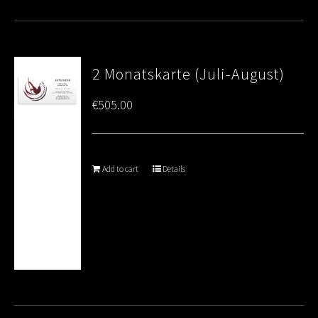
2 Monatskarte (Juli-August)
€
505.00
Add to cart
Details